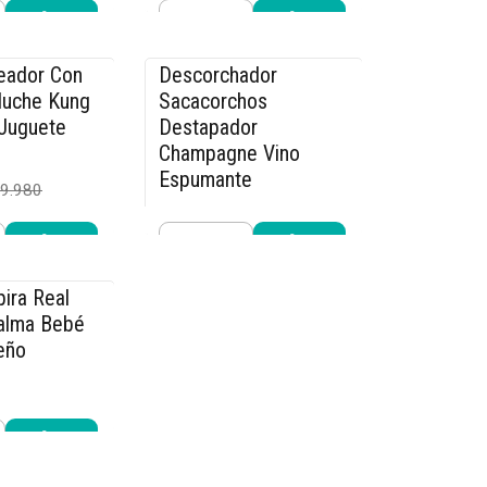
Cantidad
r ahora
Comprar ahora
eador Con
Descorchador
-15% OFF
luche Kung
Sacacorchos
Juguete
Destapador
Champagne Vino
Espumante
9.980
$21.240
$24.990
Cantidad
r ahora
Comprar ahora
ira Real
alma Bebé
eño
6.990
r ahora