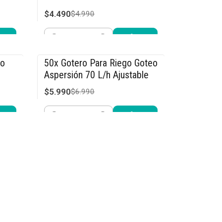
$4.490
$4.990
Cantidad
Comprar ahora
do
50x Gotero Para Riego Goteo
-14% OFF
Aspersión 70 L/h Ajustable
$5.990
$6.990
Cantidad
Comprar ahora