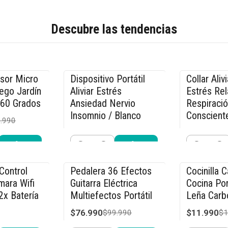
Descubre las tendencias
sor Micro
Dispositivo Portátil
Collar Ali
-27% OFF
-15% OFF
ego Jardín
Aliviar Estrés
Estrés Rel
360 Grados
Ansiedad Nervio
Respiraci
Insomnio / Blanco
Consciente
.990
$21.990
$11.040
$29.990
$1
Cantidad
Cantidad
r ahora
Comprar ahora
Compra
Control
Pedalera 36 Efectos
Cocinilla 
-23% OFF
-20% OFF
ara Wifi
Guitarra Eléctrica
Cocina Por
2x Batería
Multiefectos Portátil
Leña Carb
$76.990
$11.990
$99.990
$1
.990