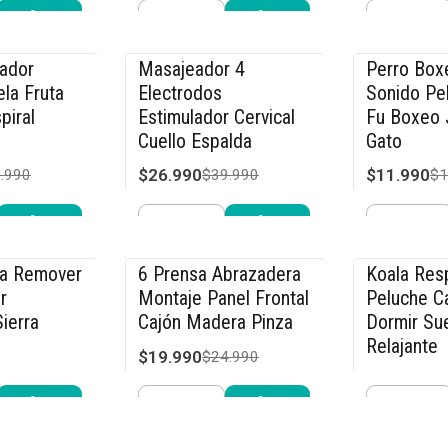
Cantidad
Cantidad
r ahora
Comprar ahora
Compra
cador
Masajeador 4
Perro Box
-33% OFF
-40% OFF
la Fruta
Electrodos
Sonido Pe
piral
Estimulador Cervical
Fu Boxeo 
Cuello Espalda
Gato
$26.990
$11.990
.990
$39.990
$1
Cantidad
Cantidad
r ahora
Comprar ahora
Compra
ca Remover
6 Prensa Abrazadera
Koala Resp
-20% OFF
-26% OFF
r
Montaje Panel Frontal
Peluche C
ierra
Cajón Madera Pinza
Dormir Su
Relajante
$19.990
$24.990
$19.990
.990
$2
Cantidad
Cantidad
r ahora
Comprar ahora
Compra