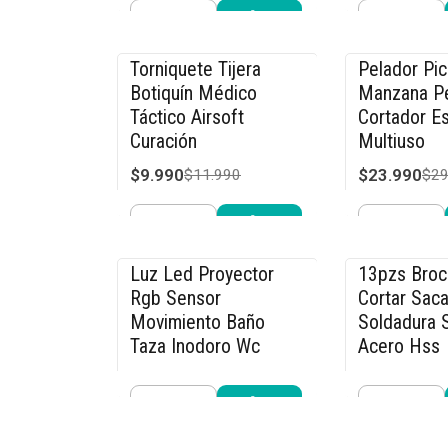
Cantidad
Cantidad
Comprar ahora
Compra
Torniquete Tijera
Pelador Pi
-17% OFF
-20% OFF
Botiquín Médico
Manzana Pe
Táctico Airsoft
Cortador Es
Curación
Multiuso
$9.990
$23.990
$11.990
$29
Cantidad
Cantidad
Comprar ahora
Compra
Luz Led Proyector
13pzs Bro
-8% OFF
-15% OFF
Rgb Sensor
Cortar Saca
Movimiento Baño
Soldadura S
Taza Inodoro Wc
Acero Hss
$11.890
$13.590
$12.990
$15
Cantidad
Cantidad
Comprar ahora
Compra