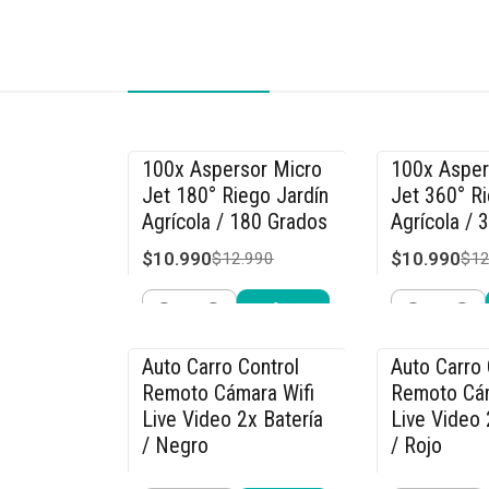
100x Aspersor Micro
100x Asper
-15% OFF
-15% OFF
Jet 180° Riego Jardín
Jet 360° Ri
Agrícola / 180 Grados
Agrícola / 
$10.990
$10.990
$12.990
$12
Cantidad
Cantidad
Comprar ahora
Compra
Auto Carro Control
Auto Carro 
-36% OFF
-36% OFF
Remoto Cámara Wifi
Remoto Cám
Live Video 2x Batería
Live Video 
/ Negro
/ Rojo
$31.990
$31.990
$49.990
$49