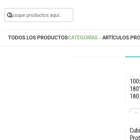
Inicio
Jardín y Aire Libre
TODOS LOS PRODUCTOS
CATEGORÍAS
ARTÍCULOS PR
100
-1
180°
180
$10
Cant
Cubi
-1
Prot