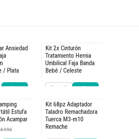
viar Ansiedad
Kit 2x Cinturón
-15% OFF
aja
Tratamiento Hernia
ón
Umbilical Faja Banda
 / Plata
Bebé / Celeste
$25.490
2.990
$29.990
Cantidad
r ahora
Comprar ahora
Camping
Kit 68pz Adaptador
-14% OFF
tátil Estufa
Taladro Remachadora
ón Acampar
Tuerca M3-m10
Remache
4.990
$29.990
$34.990