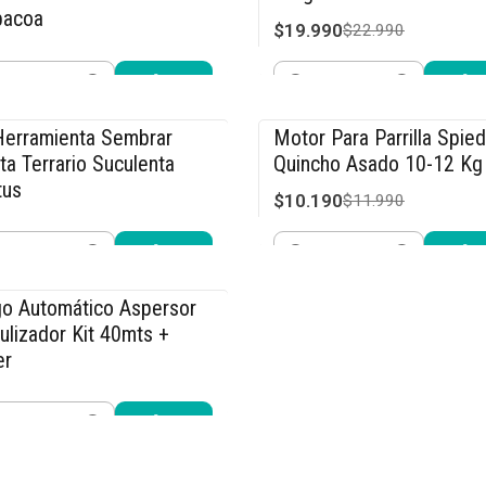
bacoa
$19.990
$22.990
.090
$25.990
idad
Cantidad
Comprar ahora
Comprar ahora
Herramienta Sembrar
Motor Para Parrilla Spie
3% OFF
-15% OFF
ta Terrario Suculenta
Quincho Asado 10-12 Kg
tus
$10.190
$11.990
.990
$29.990
idad
Cantidad
Comprar ahora
Comprar ahora
go Automático Aspersor
5% OFF
lizador Kit 40mts +
er
.240
$44.990
idad
Comprar ahora