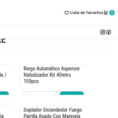
Lista de favoritos
0
RE
Riego Automático Aspersor
-15% OFF
la /
Nebulizador Kit 40mtrs
159pcs
$25.490
$29.990
Cantidad
Comprar ahora
Soplador Encendedor Fuego
-10% OFF
ía
Parrilla Asado Con Manivela