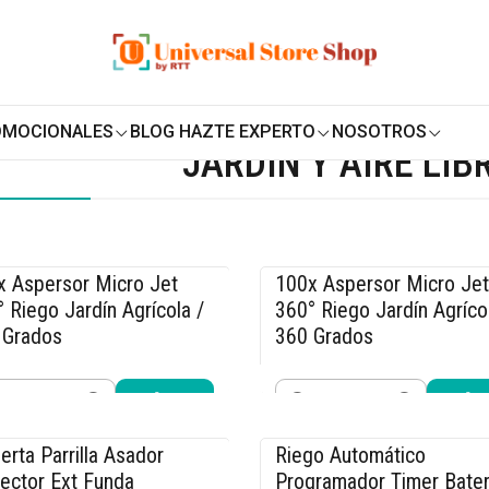
ENVÍO GRATIS SOBRE
$19.990
EN ZONA CENTRO
OMOCIONALES
BLOG HAZTE EXPERTO
NOSOTROS
JARDÍN Y AIRE LIB
x Aspersor Micro Jet
100x Aspersor Micro Jet
5% OFF
-15% OFF
 Riego Jardín Agrícola /
360° Riego Jardín Agríco
 Grados
360 Grados
.990
$10.990
$12.990
$12.990
idad
Cantidad
Comprar ahora
Comprar ahora
erta Parrilla Asador
Riego Automático
5% OFF
-13% OFF
ector Ext Funda
Programador Timer Bater