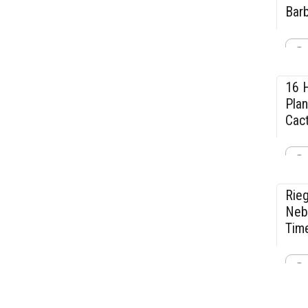
Bar
$22
Cant
16 
-1
Plan
Cac
$25
Cant
Rie
-1
Nebu
Tim
$38
Cant