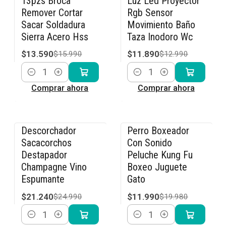
13pzs Broca
Luz Led Proyector
-15% OFF
-8% OFF
Remover Cortar
Rgb Sensor
Sacar Soldadura
Movimiento Baño
Sierra Acero Hss
Taza Inodoro Wc
$13.590
$11.890
$15.990
$12.990
Cantidad
Cantidad
Comprar ahora
Comprar ahora
Descorchador
Perro Boxeador
-15% OFF
-40% OFF
Sacacorchos
Con Sonido
Destapador
Peluche Kung Fu
Champagne Vino
Boxeo Juguete
Espumante
Gato
$21.240
$11.990
$24.990
$19.980
Cantidad
Cantidad