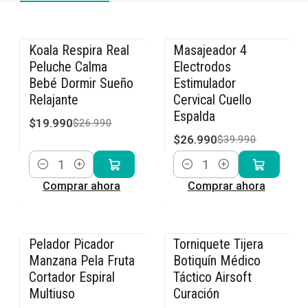
Koala Respira Real
Masajeador 4
-26% OFF
-33% OFF
Peluche Calma
Electrodos
Bebé Dormir Sueño
Estimulador
Relajante
Cervical Cuello
Espalda
$19.990
$26.990
$26.990
$39.990
Cantidad
Cantidad
Comprar ahora
Comprar ahora
Pelador Picador
Torniquete Tijera
-20% OFF
-17% OFF
Manzana Pela Fruta
Botiquín Médico
Cortador Espiral
Táctico Airsoft
Multiuso
Curación