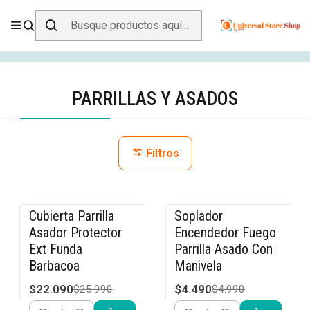
ENVÍO GRATIS SOBRE
$19.990
EN ZONA CENTRO
Inicio
Jardín y Aire Libre
Parrillas y Asados
PARRILLAS Y ASADOS
Filtros
Cubierta Parrilla
Soplador
-15% OFF
-10% OFF
Asador Protector
Encendedor Fuego
Ext Funda
Parrilla Asado Con
Barbacoa
Manivela
$22.090
$4.490
$25.990
$4.990