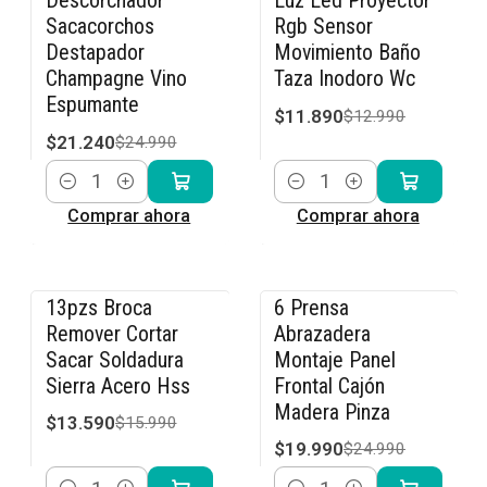
Descorchador
Luz Led Proyector
-15% OFF
-8% OFF
Sacacorchos
Rgb Sensor
Destapador
Movimiento Baño
Champagne Vino
Taza Inodoro Wc
Espumante
$11.890
$12.990
$21.240
$24.990
Cantidad
Cantidad
Comprar ahora
Comprar ahora
13pzs Broca
6 Prensa
-15% OFF
-20% OFF
Remover Cortar
Abrazadera
Sacar Soldadura
Montaje Panel
Sierra Acero Hss
Frontal Cajón
Madera Pinza
$13.590
$15.990
$19.990
$24.990