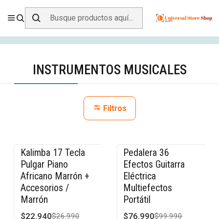
ENVÍO GRATIS SOBRE
$19.990
EN ZONA CENTRO
Inicio
Instrumentos Musicales
INSTRUMENTOS MUSICALES
Filtros
Kalimba 17 Tecla
Pedalera 36
-15% OFF
-23% OFF
Pulgar Piano
Efectos Guitarra
Africano Marrón +
Eléctrica
Accesorios /
Multiefectos
Marrón
Portátil
$22.940
$76.990
$26.990
$99.990