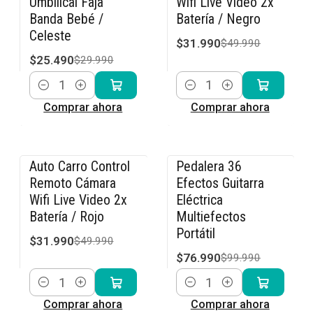
Umbilical Faja
Wifi Live Video 2x
Banda Bebé /
Batería / Negro
Celeste
$31.990
$49.990
$25.490
$29.990
Cantidad
Cantidad
Comprar ahora
Comprar ahora
Auto Carro Control
Pedalera 36
-36% OFF
-23% OFF
Remoto Cámara
Efectos Guitarra
Wifi Live Video 2x
Eléctrica
Batería / Rojo
Multiefectos
Portátil
$31.990
$49.990
$76.990
$99.990
Cantidad
Cantidad
Comprar ahora
Comprar ahora