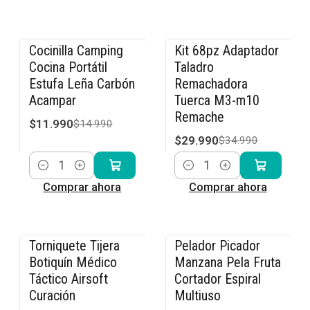
Cocinilla Camping
Kit 68pz Adaptador
-20% OFF
-14% OFF
Cocina Portátil
Taladro
Estufa Leña Carbón
Remachadora
Acampar
Tuerca M3-m10
Remache
$11.990
$14.990
$29.990
$34.990
Cantidad
Cantidad
Comprar ahora
Comprar ahora
Torniquete Tijera
Pelador Picador
-17% OFF
-20% OFF
Botiquín Médico
Manzana Pela Fruta
Táctico Airsoft
Cortador Espiral
Curación
Multiuso