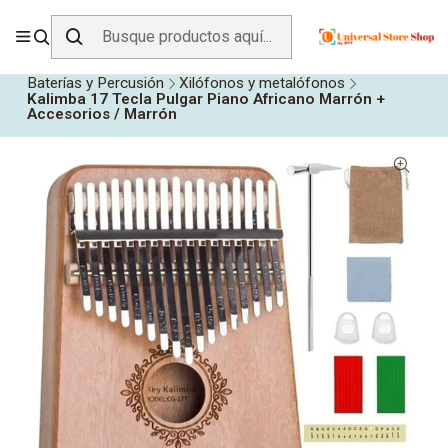
ENVÍO GRATIS SOBRE
$19.990
EN ZONA CENTRO
Inicio
Todos los Productos
Instrumentos Musicales
Baterías y Percusión
Xilófonos y metalófonos
Kalimba 17 Tecla Pulgar Piano Africano Marrón +
Accesorios / Marrón