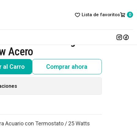
Lista de favoritos
0
eces Tortugas Termostato 25w Acero
ario Peces Tortugas
w Acero
 al Carro
Comprar ahora
aciones
a Acuario con Termostato / 25 Watts