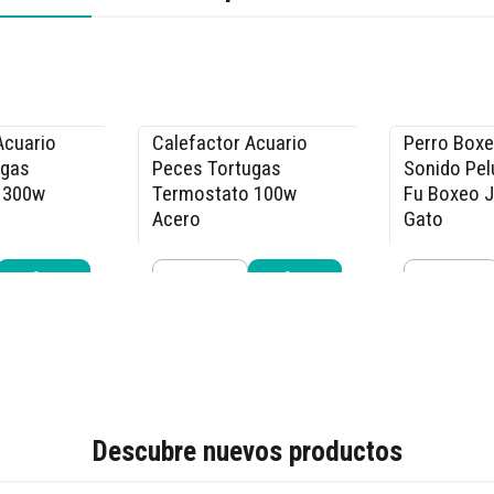
Acuario
Calefactor Acuario
Perro Box
-15% OFF
-40% OFF
ugas
Peces Tortugas
Sonido Pe
 300w
Termostato 100w
Fu Boxeo 
Acero
Gato
$12.740
$11.990
.990
$14.990
$1
Cantidad
Cantidad
r ahora
Comprar ahora
Compra
Descubre nuevos productos