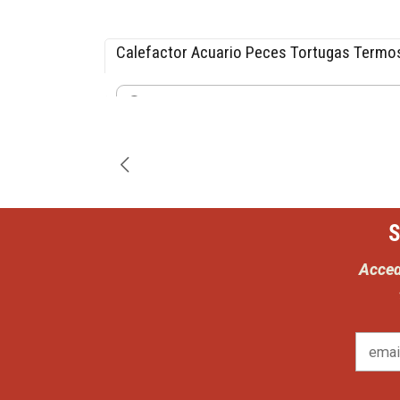
Calefactor Acuario Peces Tortugas Termo
-15% OFF
$12.740
$14.990
Cantidad
S
Acced