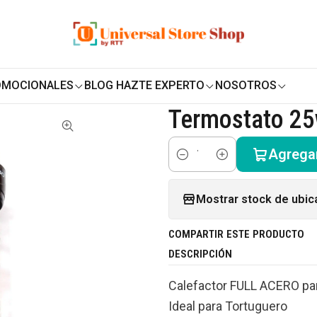
ENVÍO GRATIS SOBRE
$19.990
EN ZONA CENTRO
tas
Peces
Termostatos para acuarios
Calefactor Acuario P
|
OMOCIONALES
BLOG HAZTE EXPERTO
NOSOTROS
Calefactor Acu
Termostato 25
Agregar
Cantidad
Mostrar stock de ubic
COMPARTIR ESTE PRODUCTO
DESCRIPCIÓN
Calefactor FULL ACERO par
Ideal para Tortuguero