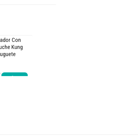
eador Con
luche Kung
Juguete
9.980
r ahora