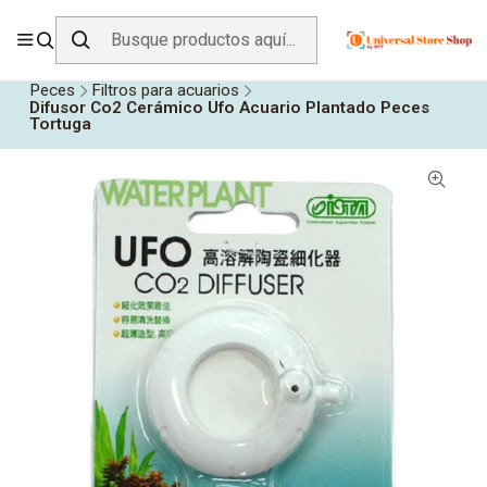
ENVÍO GRATIS SOBRE
$19.990
EN ZONA CENTRO
Inicio
Todos los Productos
Animales y Mascotas
Peces
Filtros para acuarios
Difusor Co2 Cerámico Ufo Acuario Plantado Peces
Tortuga