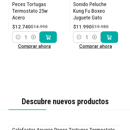
-15% OFF
-40% OFF
Peces Tortugas
Sonido Peluche
Termostato 25w
Kung Fu Boxeo
Acero
Juguete Gato
$12.740
$11.990
$14.990
$19.980
Cantidad
Cantidad
Comprar ahora
Comprar ahora
Descubre nuevos productos
Calefactor Acuario Peces Tortugas Termostato