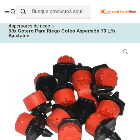
ENVÍO GRATIS SOBRE
$19.990
EN ZONA CENTRO
Inicio
Todos los Productos
Jardín y Aire Libre
Riego
Aspersores de riego
50x Gotero Para Riego Goteo Aspersión 70 L/h
Ajustable