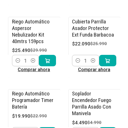
Riego Automático
Cubierta Parrilla
-15% OFF
-15% OFF
Aspersor
Asador Protector
Nebulizador Kit
Ext Funda Barbacoa
40mtrs 159pcs
$22.090
$25.990
$25.490
$29.990
Cantidad
Cantidad
Comprar ahora
Comprar ahora
Riego Automático
Soplador
-13% OFF
-10% OFF
Programador Timer
Encendedor Fuego
Batería
Parrilla Asado Con
Manivela
$19.990
$22.990
$4.490
$4.990