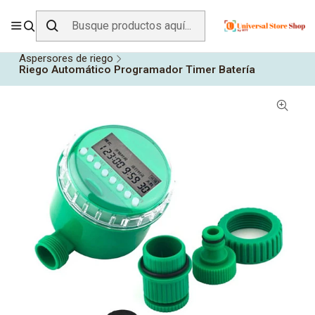
ENVÍO GRATIS SOBRE
$19.990
EN ZONA CENTRO
Inicio
Todos los Productos
Jardín y Aire Libre
Riego
Aspersores de riego
Riego Automático Programador Timer Batería