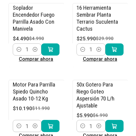
Soplador
16 Herramienta
-10% OFF
-13% OFF
Encendedor Fuego
Sembrar Planta
Parrilla Asado Con
Terrario Suculenta
Manivela
Cactus
$4.490
$25.990
$4.990
$29.990
Cantidad
Cantidad
Comprar ahora
Comprar ahora
Motor Para Parrilla
50x Gotero Para
-15% OFF
-14% OFF
Spiedo Quincho
Riego Goteo
Asado 10-12 Kg
Aspersión 70 L/h
Ajustable
$10.190
$11.990
$5.990
$6.990
Cantidad
Cantidad
Comprar ahora
Comprar ahora