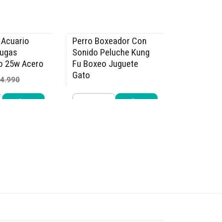
 Acuario
Perro Boxeador Con
-40% OFF
tugas
Sonido Peluche Kung
o 25w Acero
Fu Boxeo Juguete
Gato
4.990
$11.990
$19.980
Cantidad
r ahora
Comprar ahora