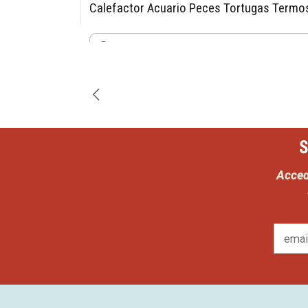
Calefactor Acuario Peces Tortugas Termo
-15% OFF
$12.740
$14.990
Cantidad
S
Acced