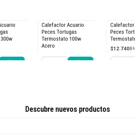
Acuario
Calefactor Acuario
Calefactor
-15% OFF
-15% OFF
ugas
Peces Tortugas
Peces Tor
 300w
Termostato 100w
Termostat
Acero
$12.740
$1
$12.740
.990
$14.990
Cantidad
Cantidad
r ahora
Comprar ahora
Compra
Descubre nuevos productos