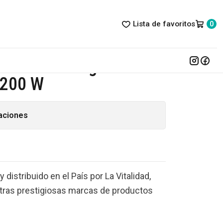
Lista de favoritos
0
 Xilong Acuario Peces Tortuga 200 W
ro Inox Xilong Acuario
 200 W
aciones
distribuido en el País por La Vitalidad,
tras prestigiosas marcas de productos