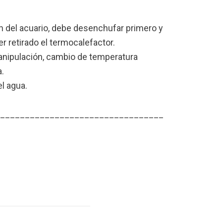
ón del acuario, debe desenchufar primero y
r retirado el termocalefactor.
manipulación, cambio de temperatura
.
el agua.
_________________________________