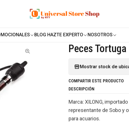
ENVÍO GRATIS SOBRE
$19.990
EN ZONA CENTRO
tas
Peces
Termostatos para acuarios
Calefactor Acero Inox
|
OMOCIONALES
BLOG HAZTE EXPERTO
NOSOTROS
Calefactor Ace
Peces Tortuga
Mostrar stock de ubic
COMPARTIR ESTE PRODUCTO
DESCRIPCIÓN
Marca: XILONG, importado y 
representante de Sobo y o
para acuarios.