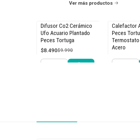
Ver más productos
Difusor Co2 Cerámico
Calefactor 
-15% OFF
-15% OFF
Ufo Acuario Plantado
Peces Tort
Peces Tortuga
Termostato
Acero
$8.490
$9.990
$15.290
$17
Cantidad
Cantidad
Comprar ahora
Compra