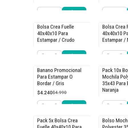
$36.540
$36.540
$42.990
$42
Cantidad
Cantidad
Comprar ahora
Compra
Bolsa Crea Fuelle
Bolsa Crea 
-15% OFF
-15% OFF
40x40x10 Para
40x40x10 P
Estampar / Crudo
Estampar /
$3.810
$3.810
$4.490
$4.4
Cantidad
Cantidad
Comprar ahora
Compra
Banano Promocional
Pack 10x Bo
-15% OFF
-17% OFF
Para Estampar O
Mochila Pol
Bordar / Gris
35x43 Para 
Naranja
$4.240
$4.990
$14.990
$17
Cantidad
Cantidad
Comprar ahora
Compra
Pack 5x Bolsa Crea
Bolso Mochi
-15% OFF
-15% OFF
Fuelle 40x40x10 Para
Polyester 3