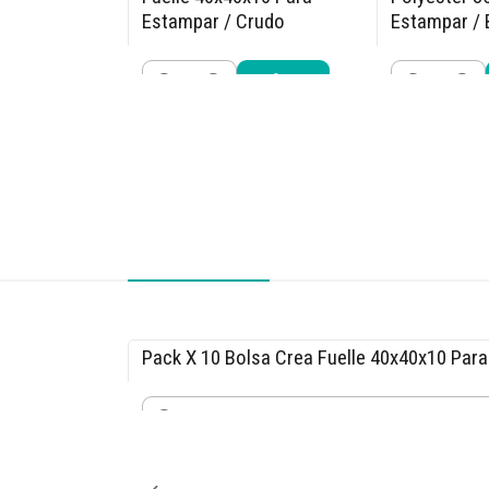
Estampar / Crudo
Estampar / 
$14.440
$3.390
$16.990
$3.9
Cantidad
Cantidad
Comprar ahora
Compra
Pack X 10 Bolsa Crea Fuelle 40x40x10 Par
-15% OFF
$30.590
$35.990
Cantidad