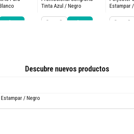
Blanco
Tinta Azul / Negro
Estampar /
$19.990
$3.390
90
$21.990
$3.
Cantidad
Cantidad
r ahora
Comprar ahora
Compra
Descubre nuevos productos
a Estampar / Negro
Comprar ahora