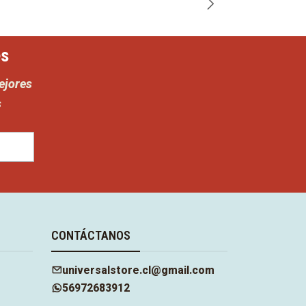
es
ejores
s
CONTÁCTANOS
universalstore.cl@gmail.com
56972683912