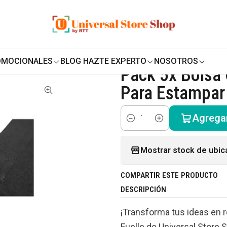
ENVÍO GRATIS SOBRE
$19.990
EN ZONA CENTRO
 Promocionales
Artículos para Estampar
Bolsas Crea
ampar / Negro
OMOCIONALES
BLOG HAZTE EXPERTO
NOSOTROS
|
Pack 5x Bolsa
Para Estampar
Agregar
Cantidad
Mostrar stock de ubic
COMPARTIR ESTE PRODUCTO
DESCRIPCIÓN
¡Transforma tus ideas en r
Fuelle de Universal Store 