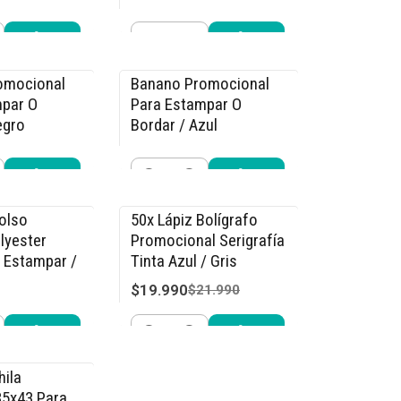
$34.990
990
$44.990
Cantidad
r ahora
Comprar ahora
omocional
Banano Promocional
-15% OFF
mpar O
Para Estampar O
egro
Bordar / Azul
$4.240
990
$4.990
Cantidad
r ahora
Comprar ahora
olso
50x Lápiz Bolígrafo
-9% OFF
lyester
Promocional Serigrafía
 Estampar /
Tinta Azul / Gris
$19.990
$21.990
7.990
Cantidad
r ahora
Comprar ahora
ila
35x43 Para