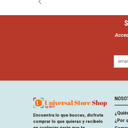
S
Acced
NOSO
¿Quié
Encuentra lo que buscas, disfruta
¿Por 
comprar lo que quieras y recíbelo
en cualquier parte que te