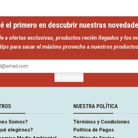
é el primero en descubrir nuestras novedad
e a ofertas exclusivas, productos recién llegados y los m
tips para sacar el máximo provecho a nuestros producto
Notifícame
TROS
NUESTRA POLÍTICA
nes Somos?
Términos y Condiciones
qué elegirnos?
Política de Pagos