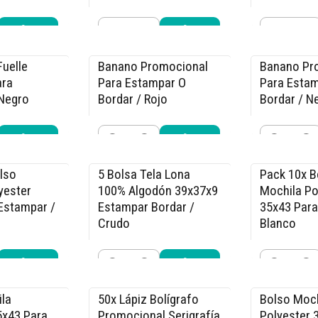
$5.940
$5.940
.990
$6.990
$6.
Cantidad
Cantidad
r ahora
Comprar ahora
Compra
Fuelle
Banano Promocional
Banano Pr
-15% OFF
-15% OFF
ara
Para Estampar O
Para Esta
 Negro
Bordar / Rojo
Bordar / N
$4.240
$4.240
90
$4.990
$4.
Cantidad
Cantidad
r ahora
Comprar ahora
Compra
lso
5 Bolsa Tela Lona
Pack 10x B
-15% OFF
-17% OFF
yester
100% Algodón 39x37x9
Mochila Po
Estampar /
Estampar Bordar /
35x43 Para
Crudo
Blanco
$22.940
$14.990
.990
$26.990
$1
Cantidad
Cantidad
r ahora
Comprar ahora
Compra
la
50x Lápiz Bolígrafo
Bolso Moch
-9% OFF
-15% OFF
5x43 Para
Promocional Serigrafía
Polyester 