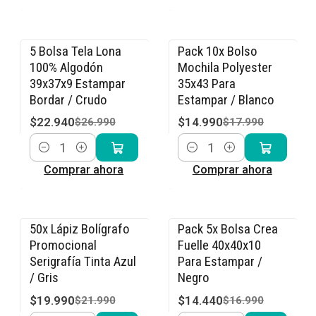
5 Bolsa Tela Lona
Pack 10x Bolso
-15% OFF
-17% OFF
100% Algodón
Mochila Polyester
39x37x9 Estampar
35x43 Para
Bordar / Crudo
Estampar / Blanco
$22.940
$14.990
$26.990
$17.990
Cantidad
Cantidad
Comprar ahora
Comprar ahora
50x Lápiz Bolígrafo
Pack 5x Bolsa Crea
-9% OFF
-15% OFF
Promocional
Fuelle 40x40x10
Serigrafía Tinta Azul
Para Estampar /
/ Gris
Negro
$19.990
$14.440
$21.990
$16.990