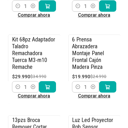
Cantidad
Cantidad
Comprar ahora
Comprar ahora
Kit 68pz Adaptador
6 Prensa
-14% OFF
-20% OFF
Taladro
Abrazadera
Remachadora
Montaje Panel
Tuerca M3-m10
Frontal Cajón
Remache
Madera Pinza
$29.990
$19.990
$34.990
$24.990
Cantidad
Cantidad
Comprar ahora
Comprar ahora
13pzs Broca
Luz Led Proyector
-15% OFF
-8% OFF
Remover Cortar
Rgb Sensor