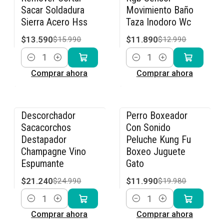
Sacar Soldadura
Movimiento Baño
Sierra Acero Hss
Taza Inodoro Wc
$13.590
$11.890
$15.990
$12.990
Cantidad
Cantidad
Comprar ahora
Comprar ahora
Descorchador
Perro Boxeador
-15% OFF
-40% OFF
Sacacorchos
Con Sonido
Destapador
Peluche Kung Fu
Champagne Vino
Boxeo Juguete
Espumante
Gato
$21.240
$11.990
$24.990
$19.980
Cantidad
Cantidad
Comprar ahora
Comprar ahora