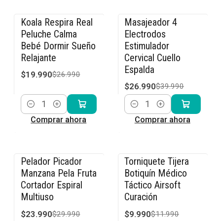
Koala Respira Real
Masajeador 4
-26% OFF
-33% OFF
Peluche Calma
Electrodos
Bebé Dormir Sueño
Estimulador
Relajante
Cervical Cuello
Espalda
$19.990
$26.990
$26.990
$39.990
Cantidad
Cantidad
Comprar ahora
Comprar ahora
Pelador Picador
Torniquete Tijera
-20% OFF
-17% OFF
Manzana Pela Fruta
Botiquín Médico
Cortador Espiral
Táctico Airsoft
Multiuso
Curación
$23.990
$9.990
$29.990
$11.990