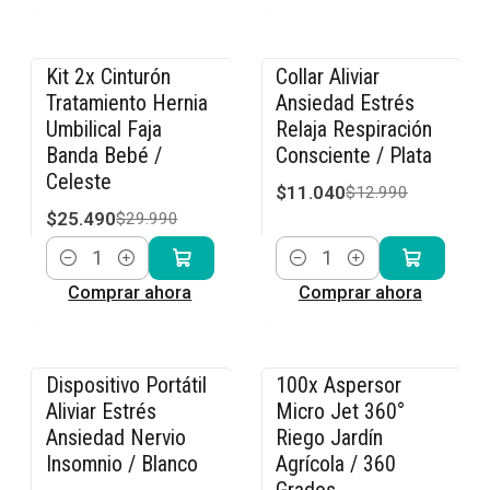
Kit 2x Cinturón
Collar Aliviar
-15% OFF
-15% OFF
Tratamiento Hernia
Ansiedad Estrés
Umbilical Faja
Relaja Respiración
Banda Bebé /
Consciente / Plata
Celeste
$11.040
$12.990
$25.490
$29.990
Cantidad
Cantidad
Comprar ahora
Comprar ahora
Dispositivo Portátil
100x Aspersor
-27% OFF
-15% OFF
Aliviar Estrés
Micro Jet 360°
Ansiedad Nervio
Riego Jardín
Insomnio / Blanco
Agrícola / 360