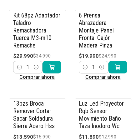
Kit 68pz Adaptador
6 Prensa
-14% OFF
-20% OFF
Taladro
Abrazadera
Remachadora
Montaje Panel
Tuerca M3-m10
Frontal Cajón
Remache
Madera Pinza
$29.990
$19.990
$34.990
$24.990
Cantidad
Cantidad
Comprar ahora
Comprar ahora
13pzs Broca
Luz Led Proyector
-15% OFF
-8% OFF
Remover Cortar
Rgb Sensor
Sacar Soldadura
Movimiento Baño
Sierra Acero Hss
Taza Inodoro Wc
$13.590
$11.890
$15.990
$12.990