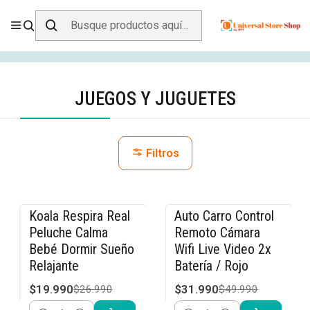
ENVÍO GRATIS SOBRE
$19.990
EN ZONA CENTRO
Inicio
Todos los Productos
Juegos y Juguetes
JUEGOS Y JUGUETES
Filtros
Koala Respira Real
Auto Carro Control
-26% OFF
-36% OFF
Peluche Calma
Remoto Cámara
Bebé Dormir Sueño
Wifi Live Video 2x
Relajante
Batería / Rojo
$19.990
$31.990
$26.990
$49.990