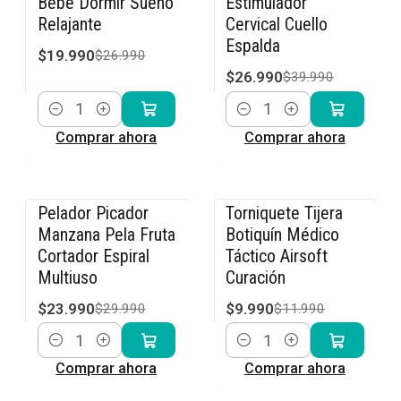
Bebé Dormir Sueño
Estimulador
Relajante
Cervical Cuello
Espalda
$19.990
$26.990
$26.990
$39.990
Cantidad
Cantidad
Comprar ahora
Comprar ahora
Pelador Picador
Torniquete Tijera
-20% OFF
-17% OFF
Manzana Pela Fruta
Botiquín Médico
Cortador Espiral
Táctico Airsoft
Multiuso
Curación
$23.990
$9.990
$29.990
$11.990
Cantidad
Cantidad
Comprar ahora
Comprar ahora