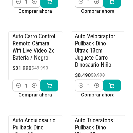
Cantidad
Cantidad
Comprar ahora
Comprar ahora
Auto Carro Control
Auto Velociraptor
-36% OFF
-15% OFF
Remoto Cámara
Pullback Dino
Wifi Live Video 2x
Ultrax 13cm
Batería / Negro
Juguete Carro
Dinosaurio Niño
$31.990
$49.990
$8.490
$9.990
Cantidad
Cantidad
Comprar ahora
Comprar ahora
Auto Anquilosaurio
Auto Triceratops
-15% OFF
-15% OFF
Pullback Dino
Pullback Dino