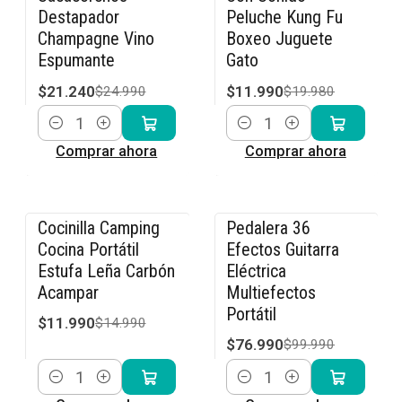
Destapador
Peluche Kung Fu
Champagne Vino
Boxeo Juguete
Espumante
Gato
$21.240
$11.990
$24.990
$19.980
Cantidad
Cantidad
Comprar ahora
Comprar ahora
Cocinilla Camping
Pedalera 36
-20% OFF
-23% OFF
Cocina Portátil
Efectos Guitarra
Estufa Leña Carbón
Eléctrica
Acampar
Multiefectos
Portátil
$11.990
$14.990
$76.990
$99.990
Cantidad
Cantidad