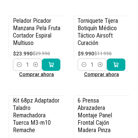
Pelador Picador
Torniquete Tijera
-20% OFF
-17% OFF
Manzana Pela Fruta
Botiquín Médico
Cortador Espiral
Táctico Airsoft
Multiuso
Curación
$23.990
$9.990
$29.990
$11.990
Cantidad
Cantidad
Comprar ahora
Comprar ahora
Kit 68pz Adaptador
6 Prensa
-14% OFF
-20% OFF
Taladro
Abrazadera
Remachadora
Montaje Panel
Tuerca M3-m10
Frontal Cajón
Remache
Madera Pinza