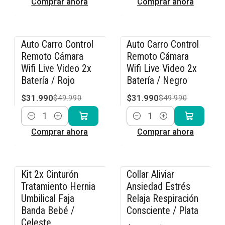
Comprar ahora
Comprar ahora
Auto Carro Control
Auto Carro Control
-36% OFF
-36% OFF
Remoto Cámara
Remoto Cámara
Wifi Live Video 2x
Wifi Live Video 2x
Batería / Rojo
Batería / Negro
$31.990
$31.990
$49.990
$49.990
Cantidad
Cantidad
Comprar ahora
Comprar ahora
Kit 2x Cinturón
Collar Aliviar
-15% OFF
-15% OFF
Tratamiento Hernia
Ansiedad Estrés
Umbilical Faja
Relaja Respiración
Banda Bebé /
Consciente / Plata
Celeste