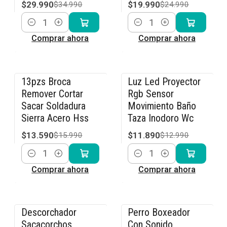
$29.990
$19.990
$34.990
$24.990
Cantidad
Cantidad
Comprar ahora
Comprar ahora
13pzs Broca
Luz Led Proyector
-15% OFF
-8% OFF
Remover Cortar
Rgb Sensor
Sacar Soldadura
Movimiento Baño
Sierra Acero Hss
Taza Inodoro Wc
$13.590
$11.890
$15.990
$12.990
Cantidad
Cantidad
Comprar ahora
Comprar ahora
Descorchador
Perro Boxeador
-15% OFF
-40% OFF
Sacacorchos
Con Sonido