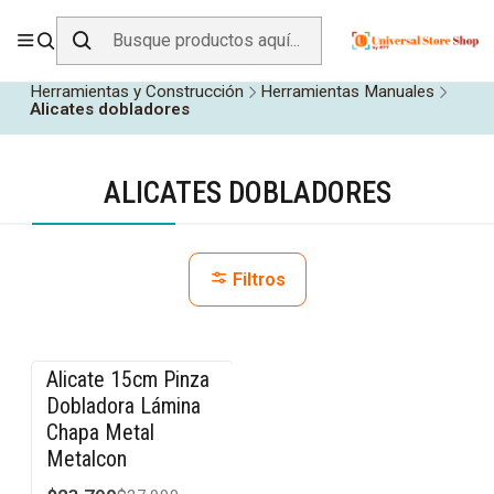
ENVÍO GRATIS SOBRE
$19.990
EN ZONA CENTRO
Inicio
Todos los Productos
Herramientas y Construcción
Herramientas Manuales
Alicates dobladores
ALICATES DOBLADORES
Filtros
Alicate 15cm Pinza
-15% OFF
Dobladora Lámina
Chapa Metal
Metalcon