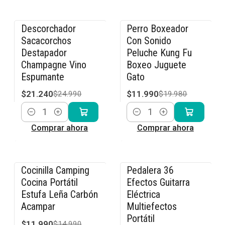
Descorchador
Perro Boxeador
-15% OFF
-40% OFF
Sacacorchos
Con Sonido
Destapador
Peluche Kung Fu
Champagne Vino
Boxeo Juguete
Espumante
Gato
$21.240
$11.990
$24.990
$19.980
Cantidad
Cantidad
Comprar ahora
Comprar ahora
Cocinilla Camping
Pedalera 36
-20% OFF
-23% OFF
Cocina Portátil
Efectos Guitarra
Estufa Leña Carbón
Eléctrica
Acampar
Multiefectos
Portátil
$11.990
$14.990