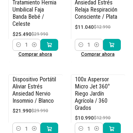
Tratamiento Hernia
Ansiedad Estrés
Umbilical Faja
Relaja Respiración
Banda Bebé /
Consciente / Plata
Celeste
$11.040
$12.990
$25.490
$29.990
Cantidad
Cantidad
Comprar ahora
Comprar ahora
Dispositivo Portátil
100x Aspersor
-27% OFF
-15% OFF
Aliviar Estrés
Micro Jet 360°
Ansiedad Nervio
Riego Jardín
Insomnio / Blanco
Agrícola / 360
Grados
$21.990
$29.990
$10.990
$12.990
Cantidad
Cantidad