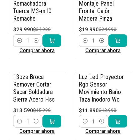
Remachadora
Montaje Panel
Tuerca M3-m10
Frontal Cajón
Remache
Madera Pinza
$29.990
$19.990
$34.990
$24.990
Cantidad
Cantidad
Comprar ahora
Comprar ahora
13pzs Broca
Luz Led Proyector
-15% OFF
-8% OFF
Remover Cortar
Rgb Sensor
Sacar Soldadura
Movimiento Baño
Sierra Acero Hss
Taza Inodoro Wc
$13.590
$11.890
$15.990
$12.990
Cantidad
Cantidad
Comprar ahora
Comprar ahora