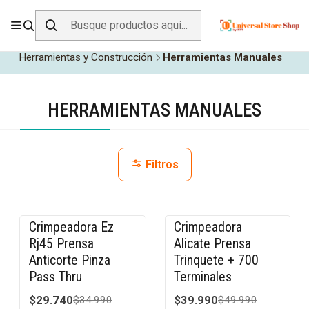
ENVÍO GRATIS SOBRE
$19.990
EN ZONA CENTRO
Inicio
Todos los Productos
Herramientas y Construcción
Herramientas Manuales
HERRAMIENTAS MANUALES
Filtros
Crimpeadora Ez
Crimpeadora
-15% OFF
-20% OFF
Rj45 Prensa
Alicate Prensa
Anticorte Pinza
Trinquete + 700
Pass Thru
Terminales
$29.740
$39.990
$34.990
$49.990