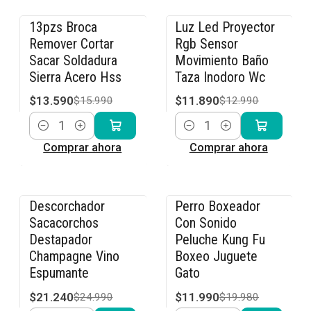
13pzs Broca
Luz Led Proyector
-15% OFF
-8% OFF
Remover Cortar
Rgb Sensor
Sacar Soldadura
Movimiento Baño
Sierra Acero Hss
Taza Inodoro Wc
$13.590
$11.890
$15.990
$12.990
Cantidad
Cantidad
Comprar ahora
Comprar ahora
Descorchador
Perro Boxeador
-15% OFF
-40% OFF
Sacacorchos
Con Sonido
Destapador
Peluche Kung Fu
Champagne Vino
Boxeo Juguete
Espumante
Gato
$21.240
$11.990
$24.990
$19.980