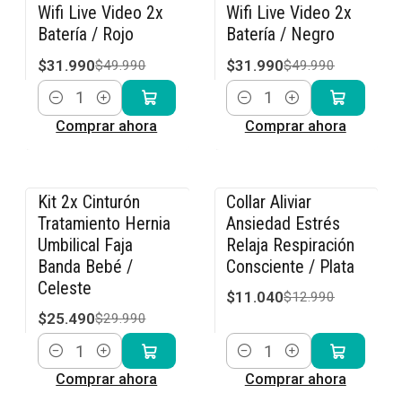
Wifi Live Video 2x
Wifi Live Video 2x
Batería / Rojo
Batería / Negro
$31.990
$31.990
$49.990
$49.990
Cantidad
Cantidad
Comprar ahora
Comprar ahora
Kit 2x Cinturón
Collar Aliviar
-15% OFF
-15% OFF
Tratamiento Hernia
Ansiedad Estrés
Umbilical Faja
Relaja Respiración
Banda Bebé /
Consciente / Plata
Celeste
$11.040
$12.990
$25.490
$29.990
Cantidad
Cantidad
Comprar ahora
Comprar ahora