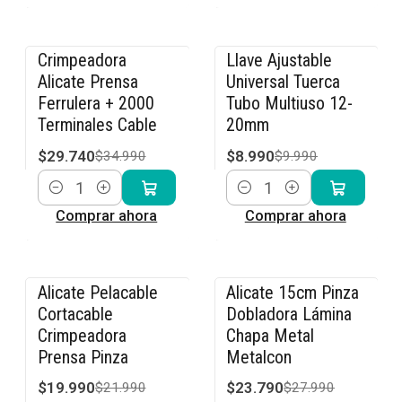
Crimpeadora
Llave Ajustable
-15% OFF
-10% OFF
Alicate Prensa
Universal Tuerca
Ferrulera + 2000
Tubo Multiuso 12-
Terminales Cable
20mm
$29.740
$8.990
$34.990
$9.990
Cantidad
Cantidad
Comprar ahora
Comprar ahora
Alicate Pelacable
Alicate 15cm Pinza
-9% OFF
-15% OFF
Cortacable
Dobladora Lámina
Crimpeadora
Chapa Metal
Prensa Pinza
Metalcon
$19.990
$23.790
$21.990
$27.990