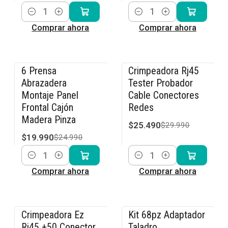
Cantidad
Cantidad
Comprar ahora
Comprar ahora
6 Prensa
Crimpeadora Rj45
-20% OFF
-15% OFF
Abrazadera
Tester Probador
Montaje Panel
Cable Conectores
Frontal Cajón
Redes
Madera Pinza
$25.490
$29.990
$19.990
$24.990
Cantidad
Cantidad
Comprar ahora
Comprar ahora
Crimpeadora Ez
Kit 68pz Adaptador
-15% OFF
-14% OFF
Rj45 +50 Conector
Taladro