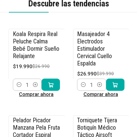
Descubre las tendencias
Koala Respira Real
Masajeador 4
-26% OFF
-33% OFF
Peluche Calma
Electrodos
Bebé Dormir Sueño
Estimulador
Relajante
Cervical Cuello
Espalda
$19.990
$26.990
$26.990
$39.990
Cantidad
Cantidad
Comprar ahora
Comprar ahora
Pelador Picador
Torniquete Tijera
-20% OFF
-17% OFF
Manzana Pela Fruta
Botiquín Médico
Cortador Espiral
Táctico Airsoft