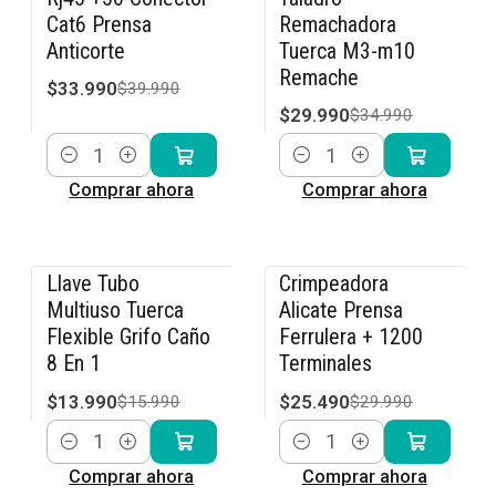
Cat6 Prensa
Remachadora
Anticorte
Tuerca M3-m10
Remache
$33.990
$39.990
$29.990
$34.990
Cantidad
Cantidad
Comprar ahora
Comprar ahora
Llave Tubo
Crimpeadora
-13% OFF
-15% OFF
Multiuso Tuerca
Alicate Prensa
Flexible Grifo Caño
Ferrulera + 1200
8 En 1
Terminales
$13.990
$25.490
$15.990
$29.990
Cantidad
Cantidad
Comprar ahora
Comprar ahora