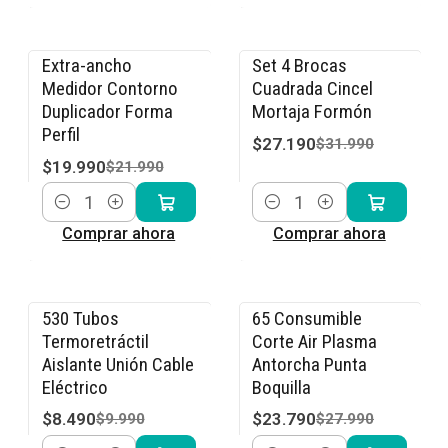
Extra-ancho
Set 4 Brocas
-9% OFF
-15% OFF
Medidor Contorno
Cuadrada Cincel
Duplicador Forma
Mortaja Formón
Perfil
$27.190
$31.990
$19.990
$21.990
Cantidad
Cantidad
Comprar ahora
Comprar ahora
530 Tubos
65 Consumible
-15% OFF
-15% OFF
Termoretráctil
Corte Air Plasma
Aislante Unión Cable
Antorcha Punta
Eléctrico
Boquilla
$8.490
$23.790
$9.990
$27.990