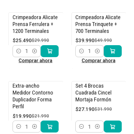
Crimpeadora Alicate
Crimpeadora Alicate
-15% OFF
-20% OFF
Prensa Ferrulera +
Prensa Trinquete +
1200 Terminales
700 Terminales
$25.490
$39.990
$29.990
$49.990
Cantidad
Cantidad
Comprar ahora
Comprar ahora
Extra-ancho
Set 4 Brocas
-9% OFF
-15% OFF
Medidor Contorno
Cuadrada Cincel
Duplicador Forma
Mortaja Formón
Perfil
$27.190
$31.990
$19.990
$21.990
Cantidad
Cantidad