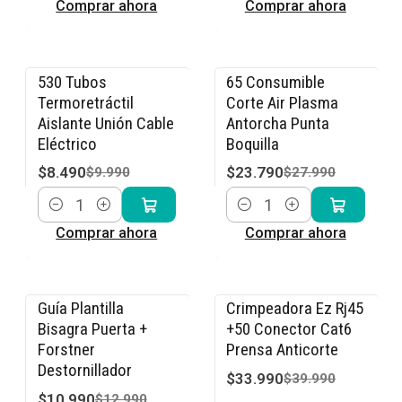
Comprar ahora
Comprar ahora
530 Tubos
65 Consumible
-15% OFF
-15% OFF
Termoretráctil
Corte Air Plasma
Aislante Unión Cable
Antorcha Punta
Eléctrico
Boquilla
$8.490
$23.790
$9.990
$27.990
Cantidad
Cantidad
Comprar ahora
Comprar ahora
Guía Plantilla
Crimpeadora Ez Rj45
-15% OFF
-15% OFF
Bisagra Puerta +
+50 Conector Cat6
Forstner
Prensa Anticorte
Destornillador
$33.990
$39.990
$10.990
$12.990