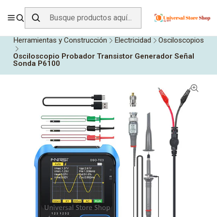
ENVÍO GRATIS SOBRE
$19.990
EN ZONA CENTRO
Inicio
Todos los Productos
Herramientas y Construcción
Electricidad
Osciloscopios
Osciloscopio Probador Transistor Generador Señal
Sonda P6100