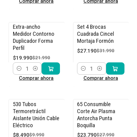
Comprar ahora
Comprar ahora
Extra-ancho
Set 4 Brocas
-9% OFF
-15% OFF
Medidor Contorno
Cuadrada Cincel
Duplicador Forma
Mortaja Formón
Perfil
$27.190
$31.990
$19.990
$21.990
Cantidad
Cantidad
Comprar ahora
Comprar ahora
530 Tubos
65 Consumible
-15% OFF
-15% OFF
Termoretráctil
Corte Air Plasma
Aislante Unión Cable
Antorcha Punta
Eléctrico
Boquilla
$8.490
$23.790
$9.990
$27.990