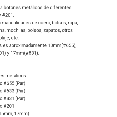
ra botones metálicos de diferentes
y #201.
 manualidades de cuero, bolsos, ropa,
ns, mochilas, bolsos, zapatos, otros
laje, etc.
des es aproximadamente 10mm(#655),
1) y 17mm(#831).
es metálicos
o #655 (Par)
o #633 (Par)
o #831 (Par)
co #201
 15mm, 17mm)