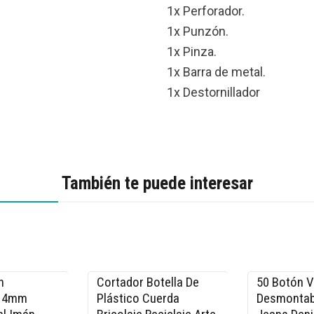
1x Perforador.
1x Punzón.
1x Pinza.
1x Barra de metal.
1x Destornillador
También te puede interesar
n
Cortador Botella De
50 Botón 
-17% OFF
-15% OFF
 14mm
Plástico Cuerda
Desmontab