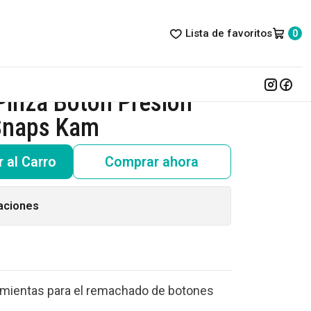
Lista de favoritos
0
inza Botón Presión
Snaps Kam
 al Carro
Comprar ahora
aciones
amientas para el remachado de botones