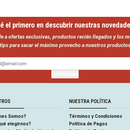
é el primero en descubrir nuestras novedad
e a ofertas exclusivas, productos recién llegados y los m
tips para sacar el máximo provecho a nuestros producto
Notifícame
TROS
NUESTRA POLÍTICA
nes Somos?
Términos y Condiciones
qué elegirnos?
Política de Pagos