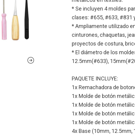
* Se incluyen 4 moldes pa
clases: #655, #633, #831 
* Ampliamente utilizado en
cinturones, chaquetas, jea
proyectos de costura, brico
* El diámetro de los mol
12.5mm(#633), 15mm(#20
PAQUETE INCLUYE:
1x Remachadora de boton
1x Molde de botón metálic
1x Molde de botón metálic
1x Molde de botón metálic
1x Molde de botón metáli
4x Base (10mm, 12.5mm,