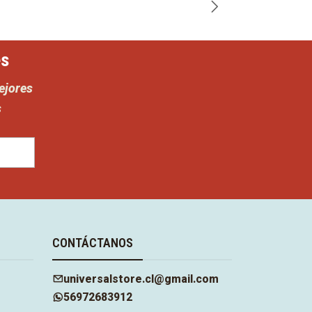
es
ejores
s
CONTÁCTANOS
universalstore.cl@gmail.com
56972683912