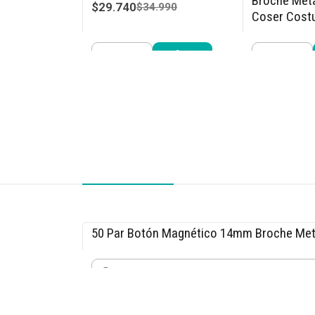
Broche Met
$29.740
$34.990
Coser Cost
$9.990
$14.
Cantidad
Cantidad
Comprar ahora
Compra
50 Par Botón Magnético 14mm Broche Met
-33% OFF
$9.990
$14.990
Cantidad