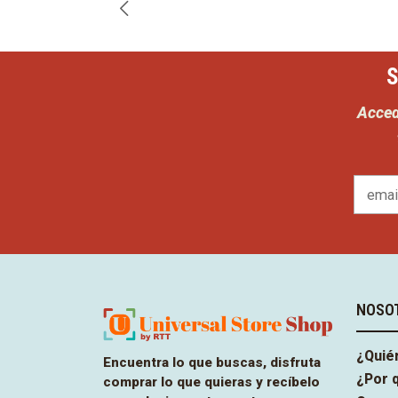
S
Acced
NOSO
¿Quié
Encuentra lo que buscas, disfruta
¿Por 
comprar lo que quieras y recíbelo