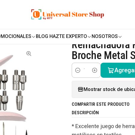
ENVÍO GRATIS SOBRE
$19.990
EN ZONA CENTRO
y Cordonería
Costura y Bordado
Kits de costura
etal Snaps Kam
OMOCIONALES
BLOG HAZTE EXPERTO
NOSOTROS
|
Remachadora P
Broche Metal 
Agregar
Cantidad
Mostrar stock de ubic
COMPARTIR ESTE PRODUCTO
DESCRIPCIÓN
* Excelente juego de herr
metálicos en textiles.