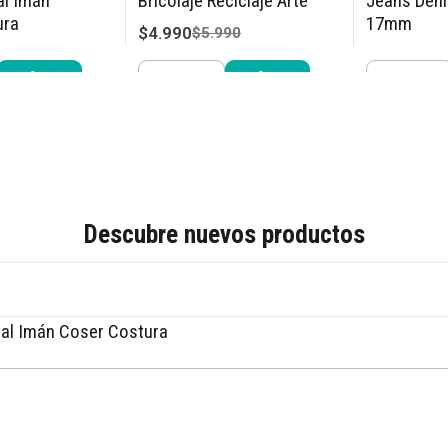
al Imán
Bricolaje Reciclaje Arte
Jeans Den
ura
17mm
$4.990
$5.990
$7.640
990
$8.
Cantidad
Cantidad
r ahora
Comprar ahora
Compra
Descubre nuevos productos
al Imán Coser Costura
Comprar ahora