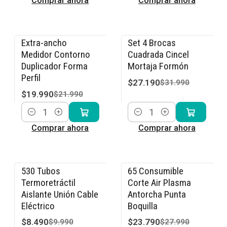
Comprar ahora
Comprar ahora
Extra-ancho
Set 4 Brocas
-9% OFF
-15% OFF
Medidor Contorno
Cuadrada Cincel
Duplicador Forma
Mortaja Formón
Perfil
$27.190
$31.990
$19.990
$21.990
Cantidad
Cantidad
Comprar ahora
Comprar ahora
530 Tubos
65 Consumible
-15% OFF
-15% OFF
Termoretráctil
Corte Air Plasma
Aislante Unión Cable
Antorcha Punta
Eléctrico
Boquilla
$8.490
$23.790
$9.990
$27.990