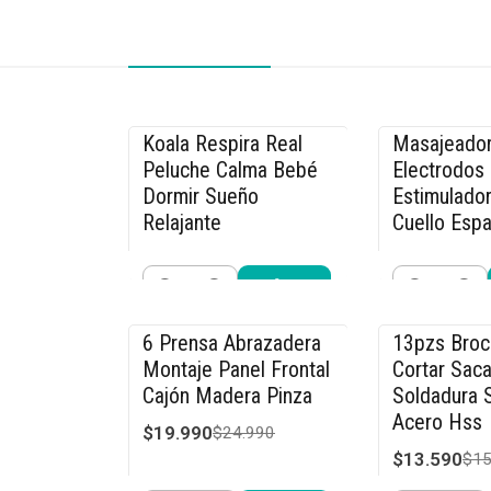
Koala Respira Real
Masajeador
-26% OFF
-33% OFF
Peluche Calma Bebé
Electrodos
Dormir Sueño
Estimulador
Relajante
Cuello Espa
$19.990
$26.990
$26.990
$39
Cantidad
Cantidad
Comprar ahora
Compra
6 Prensa Abrazadera
13pzs Bro
-20% OFF
-15% OFF
Montaje Panel Frontal
Cortar Saca
Cajón Madera Pinza
Soldadura S
Acero Hss
$19.990
$24.990
$13.590
$15