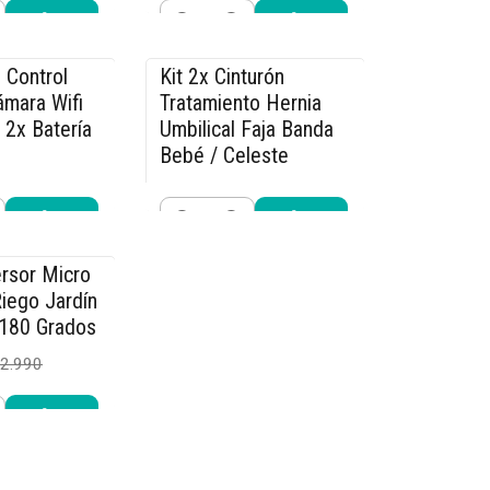
Cantidad
r ahora
Comprar ahora
 Control
Kit 2x Cinturón
-15% OFF
mara Wifi
Tratamiento Hernia
 2x Batería
Umbilical Faja Banda
Bebé / Celeste
$25.490
9.990
$29.990
Cantidad
r ahora
Comprar ahora
rsor Micro
iego Jardín
 180 Grados
2.990
r ahora