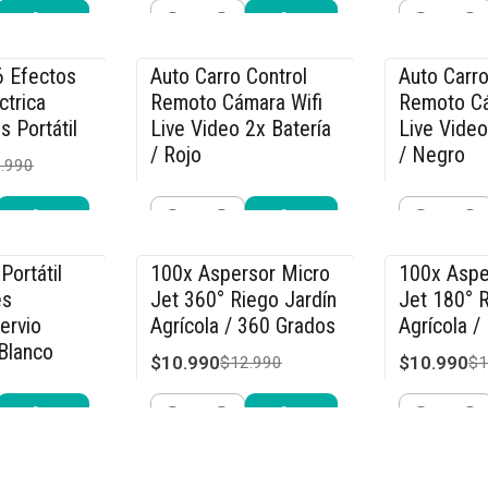
Cantidad
Cantidad
r ahora
Comprar ahora
Compra
6 Efectos
Auto Carro Control
Auto Carro
-36% OFF
-36% OFF
ctrica
Remoto Cámara Wifi
Remoto Cá
s Portátil
Live Video 2x Batería
Live Video
/ Rojo
/ Negro
.990
$31.990
$31.990
$49.990
$4
Cantidad
Cantidad
r ahora
Comprar ahora
Compra
Portátil
100x Aspersor Micro
100x Aspe
-15% OFF
-15% OFF
és
Jet 360° Riego Jardín
Jet 180° R
ervio
Agrícola / 360 Grados
Agrícola /
Blanco
$10.990
$10.990
$12.990
$1
.990
Cantidad
Cantidad
r ahora
Comprar ahora
Compra