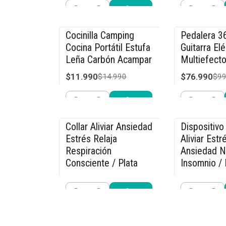
Cantidad
Cantidad
Comprar ahora
Compra
Cocinilla Camping
Pedalera 3
-20% OFF
-23% OFF
Cocina Portátil Estufa
Guitarra Elé
Leña Carbón Acampar
Multiefecto
$11.990
$76.990
$14.990
$99
Cantidad
Cantidad
Comprar ahora
Compra
Collar Aliviar Ansiedad
Dispositivo 
-15% OFF
-27% OFF
Estrés Relaja
Aliviar Estr
Respiración
Ansiedad N
Consciente / Plata
Insomnio / 
$11.040
$21.990
$12.990
$29
Cantidad
Cantidad
Comprar ahora
Compra