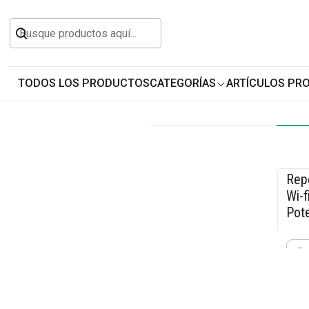
Inicio
Todos los Productos
Tecnología
Route
TODOS LOS PRODUCTOS
CATEGORÍAS
ARTÍCULOS PR
Repe
-9
Wi-f
Pot
$19
Cant