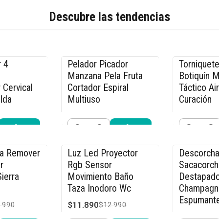
Descubre las tendencias
 4
Pelador Picador
Torniquete
-20% OFF
-17% OFF
Manzana Pela Fruta
Botiquín 
 Cervical
Cortador Espiral
Táctico Ai
lda
Multiuso
Curación
$23.990
$9.990
.990
$29.990
$11
Cantidad
Cantidad
r ahora
Comprar ahora
Compra
ca Remover
Luz Led Proyector
Descorcha
-8% OFF
-15% OFF
r
Rgb Sensor
Sacacorch
ierra
Movimiento Baño
Destapado
Taza Inodoro Wc
Champagn
Espumant
$11.890
.990
$12.990
$21.240
$2