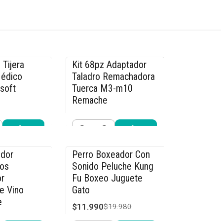
 Tijera
Kit 68pz Adaptador
-14% OFF
Médico
Taladro Remachadora
rsoft
Tuerca M3-m10
Remache
$29.990
.990
$34.990
Cantidad
r ahora
Comprar ahora
dor
Perro Boxeador Con
-40% OFF
os
Sonido Peluche Kung
r
Fu Boxeo Juguete
e Vino
Gato
e
$11.990
$19.980
4.990