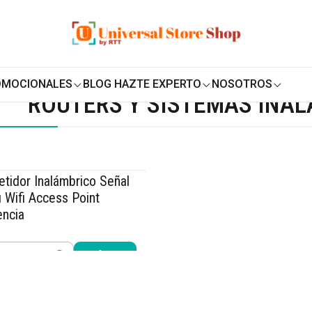
ENVÍO GRATIS SOBRE
$19.990
EN ZONA CENTRO
rs
Routers y sistemas inalámbricos
OMOCIONALES
BLOG HAZTE EXPERTO
NOSOTROS
ROUTERS Y SISTEMAS INA
tidor Inalámbrico Señal
% OFF
i Wifi Access Point
encia
.990
$21.990
idad
Comprar ahora