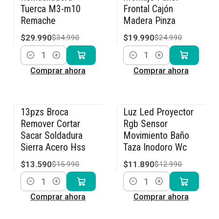
Tuerca M3-m10
Frontal Cajón
Remache
Madera Pinza
$29.990
$19.990
$34.990
$24.990
Cantidad
Cantidad
Comprar ahora
Comprar ahora
13pzs Broca
Luz Led Proyector
-15% OFF
-8% OFF
Remover Cortar
Rgb Sensor
Sacar Soldadura
Movimiento Baño
Sierra Acero Hss
Taza Inodoro Wc
$13.590
$11.890
$15.990
$12.990
Cantidad
Cantidad
Comprar ahora
Comprar ahora