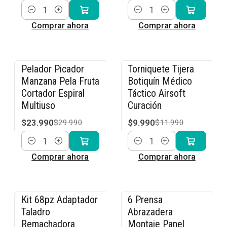
Cantidad
Cantidad
Comprar ahora
Comprar ahora
Pelador Picador
Torniquete Tijera
-20% OFF
-17% OFF
Manzana Pela Fruta
Botiquín Médico
Cortador Espiral
Táctico Airsoft
Multiuso
Curación
$23.990
$9.990
$29.990
$11.990
Cantidad
Cantidad
Comprar ahora
Comprar ahora
Kit 68pz Adaptador
6 Prensa
-14% OFF
-20% OFF
Taladro
Abrazadera
Remachadora
Montaje Panel