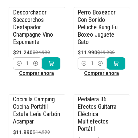
Descorchador
Perro Boxeador
-15% OFF
-40% OFF
Sacacorchos
Con Sonido
Destapador
Peluche Kung Fu
Champagne Vino
Boxeo Juguete
Espumante
Gato
$21.240
$11.990
$24.990
$19.980
Cantidad
Cantidad
Comprar ahora
Comprar ahora
Cocinilla Camping
Pedalera 36
-20% OFF
-23% OFF
Cocina Portátil
Efectos Guitarra
Estufa Leña Carbón
Eléctrica
Acampar
Multiefectos
Portátil
$11.990
$14.990