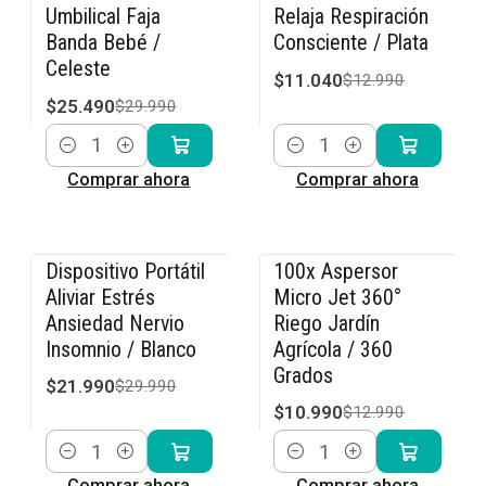
Umbilical Faja
Relaja Respiración
Banda Bebé /
Consciente / Plata
Celeste
$11.040
$12.990
$25.490
$29.990
Cantidad
Cantidad
Comprar ahora
Comprar ahora
Dispositivo Portátil
100x Aspersor
-27% OFF
-15% OFF
Aliviar Estrés
Micro Jet 360°
Ansiedad Nervio
Riego Jardín
Insomnio / Blanco
Agrícola / 360
Grados
$21.990
$29.990
$10.990
$12.990
Cantidad
Cantidad
Comprar ahora
Comprar ahora