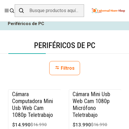
ENVÍO GRATIS SOBRE
$19.990
EN ZONA CENTRO
Inicio
Todos los Productos
Tecnología
Periféricos de PC
PERIFÉRICOS DE PC
Filtros
Cámara
Cámara Mini Usb
-12% OFF
-18% OFF
Computadora Mini
Web Cam 1080p
Usb Web Cam
Micrófono
1080p Teletrabajo
Teletrabajo
$14.990
$13.990
$16.990
$16.990