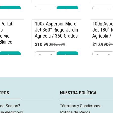
$31.990
$31.990
$49.990
$4
Cantidad
Cantidad
r ahora
Comprar ahora
Compra
Portátil
100x Aspersor Micro
100x Aspe
-15% OFF
-15% OFF
és
Jet 360° Riego Jardín
Jet 180° R
ervio
Agrícola / 360 Grados
Agrícola /
Blanco
$10.990
$10.990
$12.990
$1
.990
Cantidad
Cantidad
r ahora
Comprar ahora
Compra
TROS
NUESTRA POLÍTICA
nes Somos?
Términos y Condiciones
ué elegirnos?
Política de Pagos