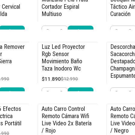
 Cervical
Cortador Espiral
Táctico Ai
lda
Multiuso
Curación
$23.990
$9.990
.990
$29.990
$11
Cantidad
Cantidad
r ahora
Comprar ahora
Compra
ca Remover
Luz Led Proyector
Descorcha
-8% OFF
-15% OFF
r
Rgb Sensor
Sacacorch
ierra
Movimiento Baño
Destapado
Taza Inodoro Wc
Champagn
Espumant
$11.890
.990
$12.990
$21.240
$2
Cantidad
Cantidad
r ahora
Comprar ahora
Compra
6 Efectos
Auto Carro Control
Auto Carro
-36% OFF
-36% OFF
ctrica
Remoto Cámara Wifi
Remoto Cá
s Portátil
Live Video 2x Batería
Live Video
/ Rojo
/ Negro
.990