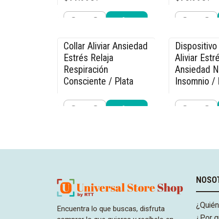
Cantidad
Cantidad
Comprar ahora
Compra
Collar Aliviar Ansiedad
Dispositivo 
-15% OFF
-27% OFF
Estrés Relaja
Aliviar Estr
Respiración
Ansiedad N
Consciente / Plata
Insomnio / 
$11.040
$21.990
$12.990
$29
Cantidad
Cantidad
Comprar ahora
Compra
NOSO
¿Quié
Encuentra lo que buscas, disfruta
¿Por q