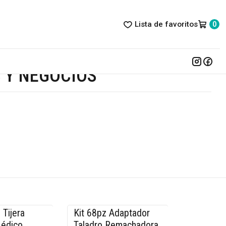
Lista de favoritos
0
 Y NEGOCIOS
 Tijera
Kit 68pz Adaptador
-14% OFF
Médico
Taladro Remachadora