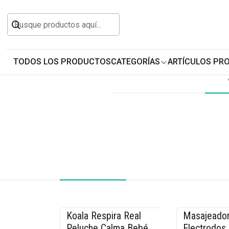
Inicio
Todos los Productos
Personalizables y
TODOS LOS PRODUCTOS
CATEGORÍAS
ARTÍCULOS PR
Koala Respira Real
Masajeador
-26% OFF
-33% OFF
Peluche Calma Bebé
Electrodos