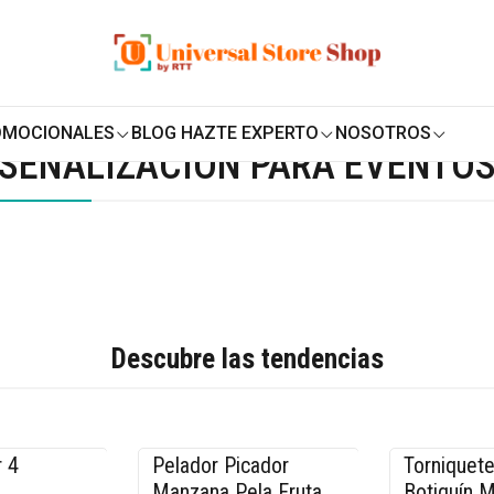
ENVÍO GRATIS SOBRE
$19.990
EN ZONA CENTRO
 Promocionales
Señalización para Eventos y Negocios
OMOCIONALES
BLOG HAZTE EXPERTO
NOSOTROS
SEÑALIZACIÓN PARA EVENTOS
Descubre las tendencias
 4
Pelador Picador
Torniquete
-20% OFF
-17% OFF
Manzana Pela Fruta
Botiquín 