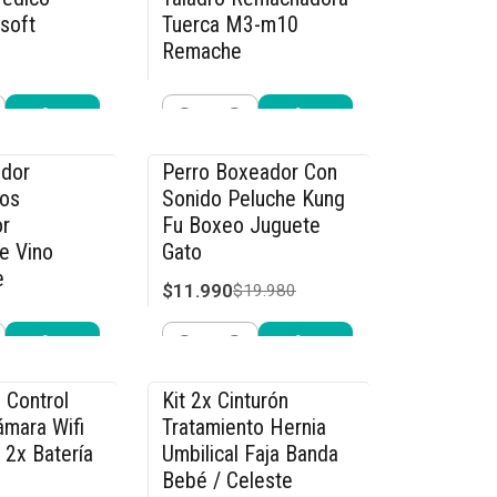
rsoft
Tuerca M3-m10
Remache
$29.990
.990
$34.990
Cantidad
r ahora
Comprar ahora
dor
Perro Boxeador Con
-40% OFF
os
Sonido Peluche Kung
r
Fu Boxeo Juguete
e Vino
Gato
e
$11.990
$19.980
4.990
Cantidad
r ahora
Comprar ahora
 Control
Kit 2x Cinturón
-15% OFF
mara Wifi
Tratamiento Hernia
 2x Batería
Umbilical Faja Banda
Bebé / Celeste