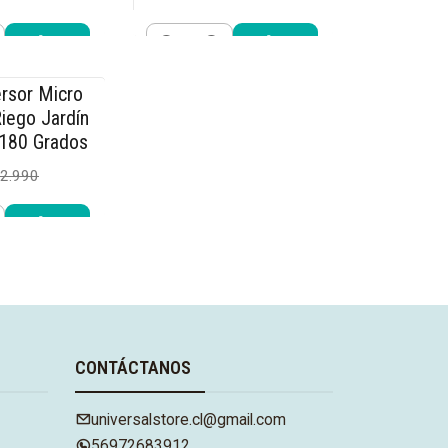
$25.490
9.990
$29.990
Cantidad
r ahora
Comprar ahora
rsor Micro
iego Jardín
 180 Grados
2.990
r ahora
CONTÁCTANOS
universalstore.cl@gmail.com
56972683912