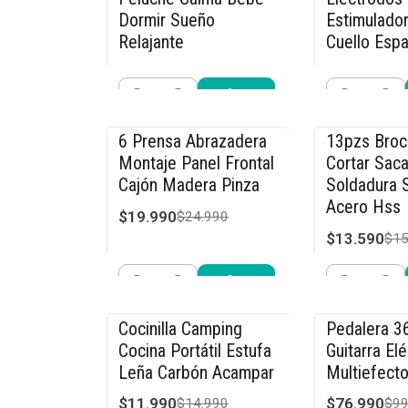
Dormir Sueño
Estimulador
Relajante
Cuello Espa
$19.990
$26.990
$26.990
$39
Cantidad
Cantidad
Comprar ahora
Compra
6 Prensa Abrazadera
13pzs Bro
-20% OFF
-15% OFF
Montaje Panel Frontal
Cortar Saca
Cajón Madera Pinza
Soldadura S
Acero Hss
$19.990
$24.990
$13.590
$15
Cantidad
Cantidad
Comprar ahora
Compra
Cocinilla Camping
Pedalera 3
-20% OFF
-23% OFF
Cocina Portátil Estufa
Guitarra Elé
Leña Carbón Acampar
Multiefecto
$11.990
$76.990
$14.990
$99