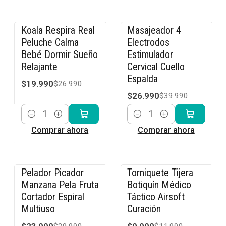
Koala Respira Real
Masajeador 4
-26% OFF
-33% OFF
Peluche Calma
Electrodos
Bebé Dormir Sueño
Estimulador
Relajante
Cervical Cuello
Espalda
$19.990
$26.990
$26.990
$39.990
Cantidad
Cantidad
Comprar ahora
Comprar ahora
Pelador Picador
Torniquete Tijera
-20% OFF
-17% OFF
Manzana Pela Fruta
Botiquín Médico
Cortador Espiral
Táctico Airsoft
Multiuso
Curación