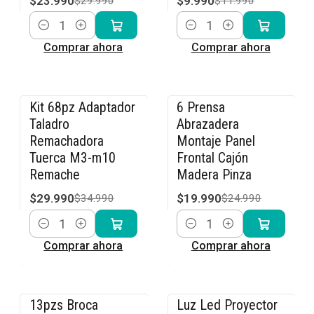
$23.990
$9.990
$29.990
$11.990
Cantidad
Cantidad
Comprar ahora
Comprar ahora
Kit 68pz Adaptador
6 Prensa
-14% OFF
-20% OFF
Taladro
Abrazadera
Remachadora
Montaje Panel
Tuerca M3-m10
Frontal Cajón
Remache
Madera Pinza
$29.990
$19.990
$34.990
$24.990
Cantidad
Cantidad
Comprar ahora
Comprar ahora
13pzs Broca
Luz Led Proyector
-15% OFF
-8% OFF