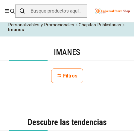
ENVÍO GRATIS SOBRE
$19.990
EN ZONA CENTRO
Inicio
Todos los Productos
Personalizables y Promocionales
Chapitas Publicitarias
Imanes
IMANES
Filtros
Descubre las tendencias