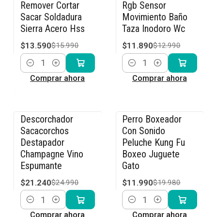
Remover Cortar
Rgb Sensor
Sacar Soldadura
Movimiento Baño
Sierra Acero Hss
Taza Inodoro Wc
$13.590
$11.890
$15.990
$12.990
Cantidad
Cantidad
Comprar ahora
Comprar ahora
Descorchador
Perro Boxeador
-15% OFF
-40% OFF
Sacacorchos
Con Sonido
Destapador
Peluche Kung Fu
Champagne Vino
Boxeo Juguete
Espumante
Gato
$21.240
$11.990
$24.990
$19.980
Cantidad
Cantidad
Comprar ahora
Comprar ahora