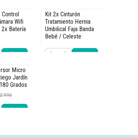
Cantidad
r ahora
Comprar ahora
 Control
Kit 2x Cinturón
-15% OFF
mara Wifi
Tratamiento Hernia
 2x Batería
Umbilical Faja Banda
Bebé / Celeste
$25.490
9.990
$29.990
Cantidad
r ahora
Comprar ahora
rsor Micro
iego Jardín
 180 Grados
2.990
r ahora