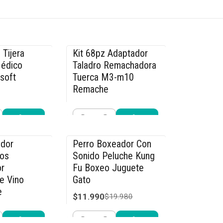
 Tijera
Kit 68pz Adaptador
-14% OFF
Médico
Taladro Remachadora
rsoft
Tuerca M3-m10
Remache
$29.990
.990
$34.990
Cantidad
r ahora
Comprar ahora
dor
Perro Boxeador Con
-40% OFF
os
Sonido Peluche Kung
r
Fu Boxeo Juguete
e Vino
Gato
e
$11.990
$19.980
4.990