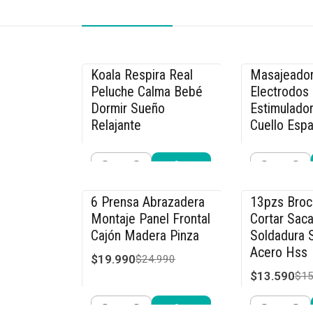
Koala Respira Real
Masajeador
-26% OFF
-33% OFF
Peluche Calma Bebé
Electrodos
Dormir Sueño
Estimulador
Relajante
Cuello Espa
$19.990
$26.990
$26.990
$39
Cantidad
Cantidad
Comprar ahora
Compra
6 Prensa Abrazadera
13pzs Bro
-20% OFF
-15% OFF
Montaje Panel Frontal
Cortar Saca
Cajón Madera Pinza
Soldadura S
Acero Hss
$19.990
$24.990
$13.590
$15