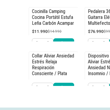
Cantidad
Cantidad
Comprar ahora
Compra
Cocinilla Camping
Pedalera 3
-20% OFF
-23% OFF
Cocina Portátil Estufa
Guitarra Elé
Leña Carbón Acampar
Multiefecto
$11.990
$76.990
$14.990
$99
Cantidad
Cantidad
Comprar ahora
Compra
Collar Aliviar Ansiedad
Dispositivo 
-15% OFF
-27% OFF
Estrés Relaja
Aliviar Estr
Respiración
Ansiedad N
Consciente / Plata
Insomnio / 
$11.040
$21.990
$12.990
$29
Cantidad
Cantidad
Comprar ahora
Compra