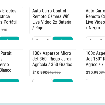
Cantidad
Cantidad
r ahora
Comprar ahora
Compra
6 Efectos
Auto Carro Control
Auto Carro
-36% OFF
-36% OFF
ctrica
Remoto Cámara Wifi
Remoto Cá
s Portátil
Live Video 2x Batería
Live Video
/ Rojo
/ Negro
.990
$31.990
$31.990
$49.990
$4
Cantidad
Cantidad
r ahora
Comprar ahora
Compra
Portátil
100x Aspersor Micro
100x Aspe
-15% OFF
-15% OFF
és
Jet 360° Riego Jardín
Jet 180° R
ervio
Agrícola / 360 Grados
Agrícola /
Blanco
$10.990
$10.990
$12.990
$1
.990
Cantidad
Cantidad
r ahora
Comprar ahora
Compra