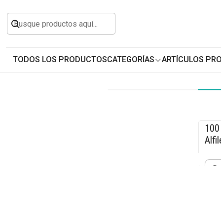
Inicio
Todos los Productos
Personalizables y
TODOS LOS PRODUCTOS
CATEGORÍAS
ARTÍCULOS PR
100
-1
Alfi
$10
Cant