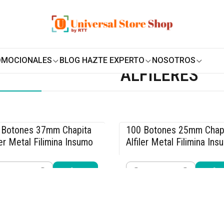
ENVÍO GRATIS SOBRE
$19.990
EN ZONA CENTRO
 Promocionales
Chapitas Publicitarias
Alfileres
OMOCIONALES
BLOG HAZTE EXPERTO
NOSOTROS
ALFILERES
 Botones 37mm Chapita
100 Botones 25mm Chap
5% OFF
-15% OFF
ler Metal Filimina Insumo
Alfiler Metal Filimina In
.990
$11.040
$12.990
$12.990
idad
Cantidad
Comprar ahora
Comprar ahora