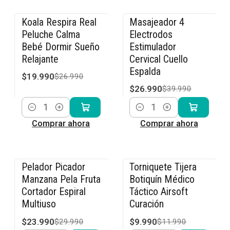
Koala Respira Real
Masajeador 4
-26% OFF
-33% OFF
Peluche Calma
Electrodos
Bebé Dormir Sueño
Estimulador
Relajante
Cervical Cuello
Espalda
$19.990
$26.990
$26.990
$39.990
Cantidad
Cantidad
Comprar ahora
Comprar ahora
Pelador Picador
Torniquete Tijera
-20% OFF
-17% OFF
Manzana Pela Fruta
Botiquín Médico
Cortador Espiral
Táctico Airsoft
Multiuso
Curación
$23.990
$9.990
$29.990
$11.990