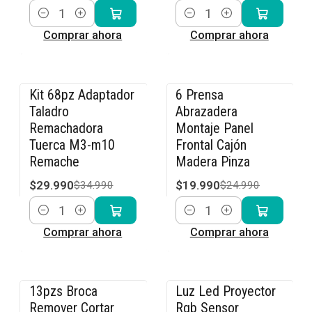
Cantidad
Cantidad
Comprar ahora
Comprar ahora
Kit 68pz Adaptador
6 Prensa
-14% OFF
-20% OFF
Taladro
Abrazadera
Remachadora
Montaje Panel
Tuerca M3-m10
Frontal Cajón
Remache
Madera Pinza
$29.990
$19.990
$34.990
$24.990
Cantidad
Cantidad
Comprar ahora
Comprar ahora
13pzs Broca
Luz Led Proyector
-15% OFF
-8% OFF
Remover Cortar
Rgb Sensor