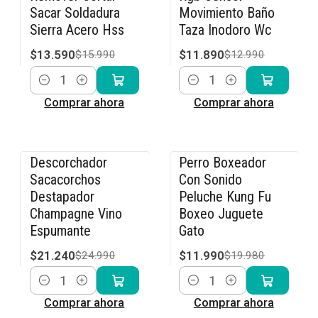
Sacar Soldadura
Movimiento Baño
Sierra Acero Hss
Taza Inodoro Wc
$13.590
$11.890
$15.990
$12.990
Cantidad
Cantidad
Comprar ahora
Comprar ahora
Descorchador
Perro Boxeador
-15% OFF
-40% OFF
Sacacorchos
Con Sonido
Destapador
Peluche Kung Fu
Champagne Vino
Boxeo Juguete
Espumante
Gato
$21.240
$11.990
$24.990
$19.980
Cantidad
Cantidad
Comprar ahora
Comprar ahora