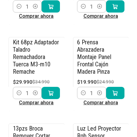
Cantidad
Cantidad
Comprar ahora
Comprar ahora
Kit 68pz Adaptador
6 Prensa
-14% OFF
-20% OFF
Taladro
Abrazadera
Remachadora
Montaje Panel
Tuerca M3-m10
Frontal Cajón
Remache
Madera Pinza
$29.990
$19.990
$34.990
$24.990
Cantidad
Cantidad
Comprar ahora
Comprar ahora
13pzs Broca
Luz Led Proyector
-15% OFF
-8% OFF
Remover Cortar
Rgb Sensor