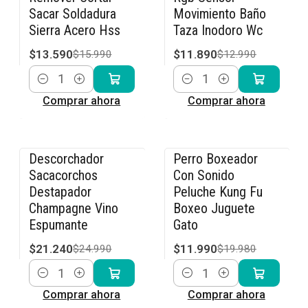
Sacar Soldadura
Movimiento Baño
Sierra Acero Hss
Taza Inodoro Wc
$13.590
$11.890
$15.990
$12.990
Cantidad
Cantidad
Comprar ahora
Comprar ahora
Descorchador
Perro Boxeador
-15% OFF
-40% OFF
Sacacorchos
Con Sonido
Destapador
Peluche Kung Fu
Champagne Vino
Boxeo Juguete
Espumante
Gato
$21.240
$11.990
$24.990
$19.980
Cantidad
Cantidad
Comprar ahora
Comprar ahora