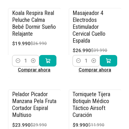
Koala Respira Real
Masajeador 4
-26% OFF
-33% OFF
Peluche Calma
Electrodos
Bebé Dormir Sueño
Estimulador
Relajante
Cervical Cuello
Espalda
$19.990
$26.990
$26.990
$39.990
Cantidad
Cantidad
Comprar ahora
Comprar ahora
Pelador Picador
Torniquete Tijera
-20% OFF
-17% OFF
Manzana Pela Fruta
Botiquín Médico
Cortador Espiral
Táctico Airsoft
Multiuso
Curación
$23.990
$9.990
$29.990
$11.990