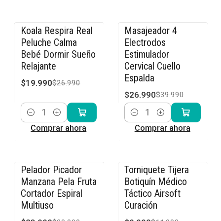
Koala Respira Real
Masajeador 4
-26% OFF
-33% OFF
Peluche Calma
Electrodos
Bebé Dormir Sueño
Estimulador
Relajante
Cervical Cuello
Espalda
$19.990
$26.990
$26.990
$39.990
Cantidad
Cantidad
Comprar ahora
Comprar ahora
Pelador Picador
Torniquete Tijera
-20% OFF
-17% OFF
Manzana Pela Fruta
Botiquín Médico
Cortador Espiral
Táctico Airsoft
Multiuso
Curación