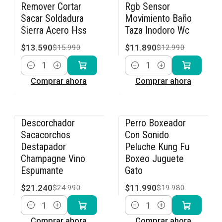
-15% OFF
-8% OFF
Remover Cortar
Rgb Sensor
Sacar Soldadura
Movimiento Baño
Sierra Acero Hss
Taza Inodoro Wc
$13.590
$11.890
$15.990
$12.990
Cantidad
Cantidad
Comprar ahora
Comprar ahora
Descorchador
Perro Boxeador
-15% OFF
-40% OFF
Sacacorchos
Con Sonido
Destapador
Peluche Kung Fu
Champagne Vino
Boxeo Juguete
Espumante
Gato
$21.240
$11.990
$24.990
$19.980
Cantidad
Cantidad
Comprar ahora
Comprar ahora