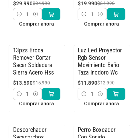
$29.990
$19.990
$34.990
$24.990
Cantidad
Cantidad
Comprar ahora
Comprar ahora
13pzs Broca
Luz Led Proyector
-15% OFF
-8% OFF
Remover Cortar
Rgb Sensor
Sacar Soldadura
Movimiento Baño
Sierra Acero Hss
Taza Inodoro Wc
$13.590
$11.890
$15.990
$12.990
Cantidad
Cantidad
Comprar ahora
Comprar ahora
Descorchador
Perro Boxeador
-15% OFF
-40% OFF
Sacacorchos
Con Sonido