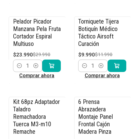
Pelador Picador
Torniquete Tijera
-20% OFF
-17% OFF
Manzana Pela Fruta
Botiquín Médico
Cortador Espiral
Táctico Airsoft
Multiuso
Curación
$23.990
$9.990
$29.990
$11.990
Cantidad
Cantidad
Comprar ahora
Comprar ahora
Kit 68pz Adaptador
6 Prensa
-14% OFF
-20% OFF
Taladro
Abrazadera
Remachadora
Montaje Panel
Tuerca M3-m10
Frontal Cajón
Remache
Madera Pinza