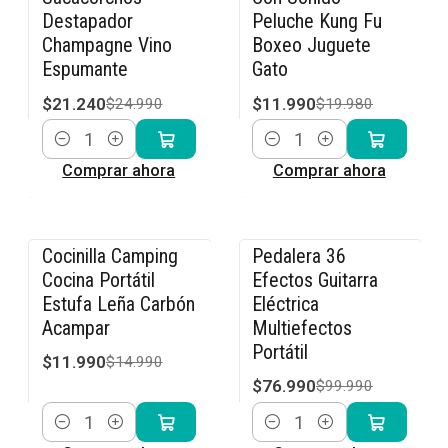
Destapador
Peluche Kung Fu
Champagne Vino
Boxeo Juguete
Espumante
Gato
$21.240
$11.990
$24.990
$19.980
Cantidad
Cantidad
Comprar ahora
Comprar ahora
Cocinilla Camping
Pedalera 36
-20% OFF
-23% OFF
Cocina Portátil
Efectos Guitarra
Estufa Leña Carbón
Eléctrica
Acampar
Multiefectos
Portátil
$11.990
$14.990
$76.990
$99.990
Cantidad
Cantidad