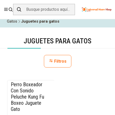
ENVÍO GRATIS SOBRE
$19.990
EN ZONA CENTRO
Inicio
Todos los Productos
Animales y Mascotas
Gatos
Juguetes para gatos
JUGUETES PARA GATOS
Filtros
Perro Boxeador
-40% OFF
Con Sonido
Peluche Kung Fu
Boxeo Juguete
Gato