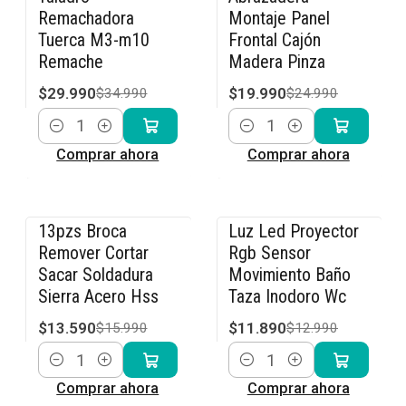
Remachadora
Montaje Panel
Tuerca M3-m10
Frontal Cajón
Remache
Madera Pinza
$29.990
$19.990
$34.990
$24.990
Cantidad
Cantidad
Comprar ahora
Comprar ahora
13pzs Broca
Luz Led Proyector
-15% OFF
-8% OFF
Remover Cortar
Rgb Sensor
Sacar Soldadura
Movimiento Baño
Sierra Acero Hss
Taza Inodoro Wc
$13.590
$11.890
$15.990
$12.990
Cantidad
Cantidad
Comprar ahora
Comprar ahora