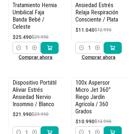
-15% OFF
-15% OFF
Tratamiento Hernia
Ansiedad Estrés
Umbilical Faja
Relaja Respiración
Banda Bebé /
Consciente / Plata
Celeste
$11.040
$12.990
$25.490
$29.990
Cantidad
Cantidad
Comprar ahora
Comprar ahora
Dispositivo Portátil
100x Aspersor
-27% OFF
-15% OFF
Aliviar Estrés
Micro Jet 360°
Ansiedad Nervio
Riego Jardín
Insomnio / Blanco
Agrícola / 360
Grados
$21.990
$29.990
$10.990
$12.990