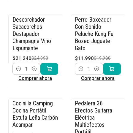
Descorchador
Perro Boxeador
-15% OFF
-40% OFF
Sacacorchos
Con Sonido
Destapador
Peluche Kung Fu
Champagne Vino
Boxeo Juguete
Espumante
Gato
$21.240
$11.990
$24.990
$19.980
Cantidad
Cantidad
Comprar ahora
Comprar ahora
Cocinilla Camping
Pedalera 36
-20% OFF
-23% OFF
Cocina Portátil
Efectos Guitarra
Estufa Leña Carbón
Eléctrica
Acampar
Multiefectos
Portátil