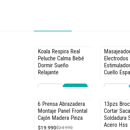
Koala Respira Real
Masajeador
-26% OFF
-33% OFF
Peluche Calma Bebé
Electrodos
Dormir Sueño
Estimulador
Relajante
Cuello Espa
$19.990
$26.990
$26.990
$39
Cantidad
Cantidad
Comprar ahora
Compra
6 Prensa Abrazadera
13pzs Bro
-20% OFF
-15% OFF
Montaje Panel Frontal
Cortar Saca
Cajón Madera Pinza
Soldadura S
Acero Hss
$19.990
$24.990