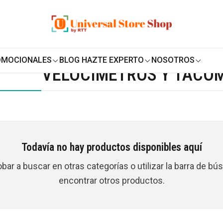
ENVÍO GRATIS SOBRE
$19.990
EN ZONA CENTRO
ehículos
Accesorios de Auto y Camioneta
Velocímetros y tac
OMOCIONALES
BLOG HAZTE EXPERTO
NOSOTROS
VELOCÍMETROS Y TACÓ
Todavía no hay productos disponibles aquí
ar a buscar en otras categorías o utilizar la barra de b
encontrar otros productos.