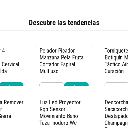
Descubre las tendencias
 4
Pelador Picador
Torniquete
-20% OFF
-17% OFF
Manzana Pela Fruta
Botiquín 
 Cervical
Cortador Espiral
Táctico Ai
lda
Multiuso
Curación
$23.990
$9.990
.990
$29.990
$11
Cantidad
Cantidad
r ahora
Comprar ahora
Compra
ca Remover
Luz Led Proyector
Descorcha
-8% OFF
-15% OFF
r
Rgb Sensor
Sacacorch
ierra
Movimiento Baño
Destapado
Taza Inodoro Wc
Champagn