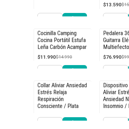
$13.590
$15
Cantidad
Cantidad
Comprar ahora
Compra
Cocinilla Camping
Pedalera 3
-20% OFF
-23% OFF
Cocina Portátil Estufa
Guitarra Elé
Leña Carbón Acampar
Multiefecto
$11.990
$76.990
$14.990
$99
Cantidad
Cantidad
Comprar ahora
Compra
Collar Aliviar Ansiedad
Dispositivo 
-15% OFF
-27% OFF
Estrés Relaja
Aliviar Estr
Respiración
Ansiedad N
Consciente / Plata
Insomnio / 
$11.040
$21.990
$12.990
$29
Cantidad
Cantidad