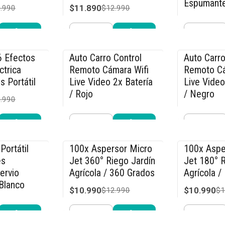
Espumant
$11.890
.990
$12.990
$21.240
$2
Cantidad
Cantidad
r ahora
Comprar ahora
Compra
6 Efectos
Auto Carro Control
Auto Carro
-36% OFF
-36% OFF
ctrica
Remoto Cámara Wifi
Remoto Cá
s Portátil
Live Video 2x Batería
Live Video
/ Rojo
/ Negro
.990
$31.990
$31.990
$49.990
$4
Cantidad
Cantidad
r ahora
Comprar ahora
Compra
Portátil
100x Aspersor Micro
100x Aspe
-15% OFF
-15% OFF
és
Jet 360° Riego Jardín
Jet 180° R
ervio
Agrícola / 360 Grados
Agrícola /
Blanco
$10.990
$10.990
$12.990
$1
.990
Cantidad
Cantidad