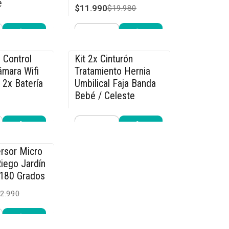
e
$11.990
$19.980
4.990
Cantidad
r ahora
Comprar ahora
 Control
Kit 2x Cinturón
-15% OFF
mara Wifi
Tratamiento Hernia
 2x Batería
Umbilical Faja Banda
Bebé / Celeste
$25.490
9.990
$29.990
Cantidad
r ahora
Comprar ahora
rsor Micro
iego Jardín
 180 Grados
2.990