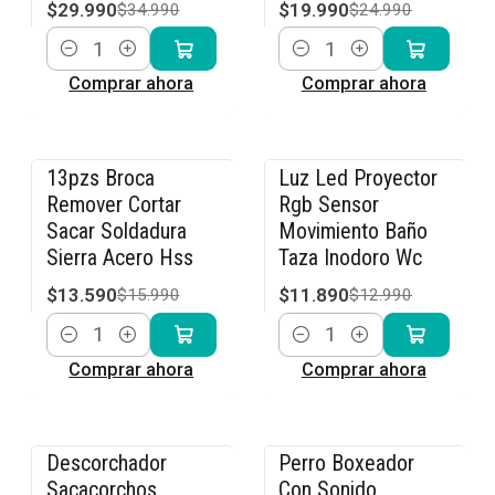
$29.990
$19.990
$34.990
$24.990
Cantidad
Cantidad
Comprar ahora
Comprar ahora
13pzs Broca
Luz Led Proyector
-15% OFF
-8% OFF
Remover Cortar
Rgb Sensor
Sacar Soldadura
Movimiento Baño
Sierra Acero Hss
Taza Inodoro Wc
$13.590
$11.890
$15.990
$12.990
Cantidad
Cantidad
Comprar ahora
Comprar ahora
Descorchador
Perro Boxeador
-15% OFF
-40% OFF
Sacacorchos
Con Sonido