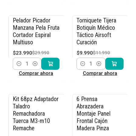
Pelador Picador
Torniquete Tijera
-20% OFF
-17% OFF
Manzana Pela Fruta
Botiquín Médico
Cortador Espiral
Táctico Airsoft
Multiuso
Curación
$23.990
$9.990
$29.990
$11.990
Cantidad
Cantidad
Comprar ahora
Comprar ahora
Kit 68pz Adaptador
6 Prensa
-14% OFF
-20% OFF
Taladro
Abrazadera
Remachadora
Montaje Panel
Tuerca M3-m10
Frontal Cajón
Remache
Madera Pinza