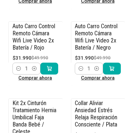
Comprar ahora
Comprar ahora
Auto Carro Control
Auto Carro Control
-36% OFF
-36% OFF
Remoto Cámara
Remoto Cámara
Wifi Live Video 2x
Wifi Live Video 2x
Batería / Rojo
Batería / Negro
$31.990
$31.990
$49.990
$49.990
Cantidad
Cantidad
Comprar ahora
Comprar ahora
Kit 2x Cinturón
Collar Aliviar
-15% OFF
-15% OFF
Tratamiento Hernia
Ansiedad Estrés
Umbilical Faja
Relaja Respiración
Banda Bebé /
Consciente / Plata
Celeste