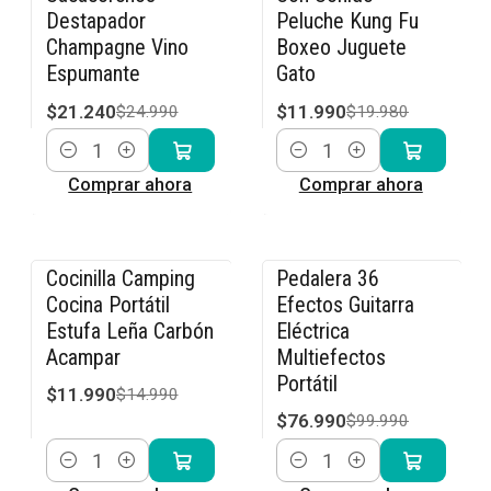
Destapador
Peluche Kung Fu
Champagne Vino
Boxeo Juguete
Espumante
Gato
$21.240
$11.990
$24.990
$19.980
Cantidad
Cantidad
Comprar ahora
Comprar ahora
Cocinilla Camping
Pedalera 36
-20% OFF
-23% OFF
Cocina Portátil
Efectos Guitarra
Estufa Leña Carbón
Eléctrica
Acampar
Multiefectos
Portátil
$11.990
$14.990
$76.990
$99.990
Cantidad
Cantidad