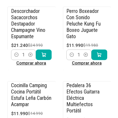
Descorchador
Perro Boxeador
-15% OFF
-40% OFF
Sacacorchos
Con Sonido
Destapador
Peluche Kung Fu
Champagne Vino
Boxeo Juguete
Espumante
Gato
$21.240
$11.990
$24.990
$19.980
Cantidad
Cantidad
Comprar ahora
Comprar ahora
Cocinilla Camping
Pedalera 36
-20% OFF
-23% OFF
Cocina Portátil
Efectos Guitarra
Estufa Leña Carbón
Eléctrica
Acampar
Multiefectos
Portátil
$11.990
$14.990