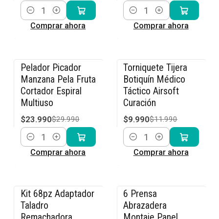
Cantidad
Cantidad
Comprar ahora
Comprar ahora
Pelador Picador
Torniquete Tijera
-20% OFF
-17% OFF
Manzana Pela Fruta
Botiquín Médico
Cortador Espiral
Táctico Airsoft
Multiuso
Curación
$23.990
$9.990
$29.990
$11.990
Cantidad
Cantidad
Comprar ahora
Comprar ahora
Kit 68pz Adaptador
6 Prensa
-14% OFF
-20% OFF
Taladro
Abrazadera
Remachadora
Montaje Panel