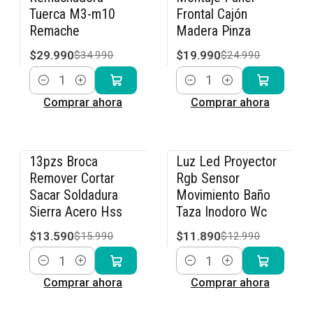
Tuerca M3-m10
Frontal Cajón
Remache
Madera Pinza
$29.990
$19.990
$34.990
$24.990
Cantidad
Cantidad
Comprar ahora
Comprar ahora
13pzs Broca
Luz Led Proyector
-15% OFF
-8% OFF
Remover Cortar
Rgb Sensor
Sacar Soldadura
Movimiento Baño
Sierra Acero Hss
Taza Inodoro Wc
$13.590
$11.890
$15.990
$12.990
Cantidad
Cantidad
Comprar ahora
Comprar ahora