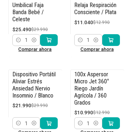
Umbilical Faja
Relaja Respiración
Banda Bebé /
Consciente / Plata
Celeste
$11.040
$12.990
$25.490
$29.990
Cantidad
Cantidad
Comprar ahora
Comprar ahora
Dispositivo Portátil
100x Aspersor
-27% OFF
-15% OFF
Aliviar Estrés
Micro Jet 360°
Ansiedad Nervio
Riego Jardín
Insomnio / Blanco
Agrícola / 360
Grados
$21.990
$29.990
$10.990
$12.990
Cantidad
Cantidad