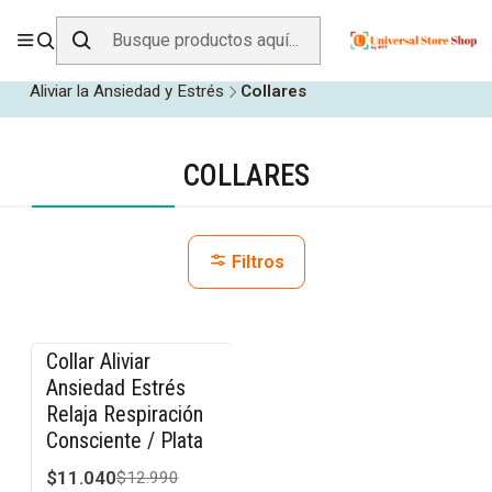
ENVÍO GRATIS SOBRE
$19.990
EN ZONA CENTRO
Inicio
Salud y Equipamiento Médico
Aliviar la Ansiedad y Estrés
Collares
COLLARES
Filtros
Collar Aliviar
-15% OFF
Ansiedad Estrés
Relaja Respiración
Consciente / Plata
$11.040
$12.990