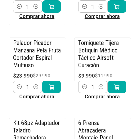
Cantidad
Cantidad
Comprar ahora
Comprar ahora
Pelador Picador
Torniquete Tijera
-20% OFF
-17% OFF
Manzana Pela Fruta
Botiquín Médico
Cortador Espiral
Táctico Airsoft
Multiuso
Curación
$23.990
$9.990
$29.990
$11.990
Cantidad
Cantidad
Comprar ahora
Comprar ahora
Kit 68pz Adaptador
6 Prensa
-14% OFF
-20% OFF
Taladro
Abrazadera
Remachadora
Montaje Panel