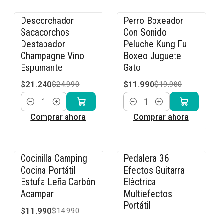
Descorchador
Perro Boxeador
-15% OFF
-40% OFF
Sacacorchos
Con Sonido
Destapador
Peluche Kung Fu
Champagne Vino
Boxeo Juguete
Espumante
Gato
$21.240
$11.990
$24.990
$19.980
Cantidad
Cantidad
Comprar ahora
Comprar ahora
Cocinilla Camping
Pedalera 36
-20% OFF
-23% OFF
Cocina Portátil
Efectos Guitarra
Estufa Leña Carbón
Eléctrica
Acampar
Multiefectos
Portátil
$11.990
$14.990