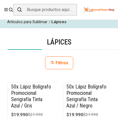
ENVÍO GRATIS SOBRE
$19.990
EN ZONA CENTRO
Inicio
Personalizables y Promocionales
Artículos para Sublimar
Lápices
LÁPICES
Filtros
50x Lápiz Bolígrafo
50x Lápiz Bolígrafo
-9% OFF
-9% OFF
Promocional
Promocional
Serigrafía Tinta
Serigrafía Tinta
Azul / Gris
Azul / Negro
$19.990
$19.990
$21.990
$21.990