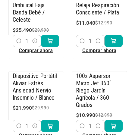
Umbilical Faja
Relaja Respiración
Banda Bebé /
Consciente / Plata
Celeste
$11.040
$12.990
$25.490
$29.990
Cantidad
Cantidad
Comprar ahora
Comprar ahora
Dispositivo Portátil
100x Aspersor
-27% OFF
-15% OFF
Aliviar Estrés
Micro Jet 360°
Ansiedad Nervio
Riego Jardín
Insomnio / Blanco
Agrícola / 360
Grados
$21.990
$29.990
$10.990
$12.990
Cantidad
Cantidad