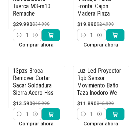
Tuerca M3-m10
Frontal Cajón
Remache
Madera Pinza
$29.990
$19.990
$34.990
$24.990
Cantidad
Cantidad
Comprar ahora
Comprar ahora
13pzs Broca
Luz Led Proyector
-15% OFF
-8% OFF
Remover Cortar
Rgb Sensor
Sacar Soldadura
Movimiento Baño
Sierra Acero Hss
Taza Inodoro Wc
$13.590
$11.890
$15.990
$12.990
Cantidad
Cantidad
Comprar ahora
Comprar ahora