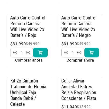
Auto Carro Control
Auto Carro Control
-36% OFF
-36% OFF
Remoto Cámara
Remoto Cámara
Wifi Live Video 2x
Wifi Live Video 2x
Batería / Rojo
Batería / Negro
$31.990
$31.990
$49.990
$49.990
Cantidad
Cantidad
Comprar ahora
Comprar ahora
Kit 2x Cinturón
Collar Aliviar
-15% OFF
-15% OFF
Tratamiento Hernia
Ansiedad Estrés
Umbilical Faja
Relaja Respiración
Banda Bebé /
Consciente / Plata
Celeste
$11.040
$12.990