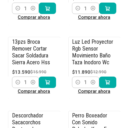
Cantidad
Cantidad
Comprar ahora
Comprar ahora
13pzs Broca
Luz Led Proyector
-15% OFF
-8% OFF
Remover Cortar
Rgb Sensor
Sacar Soldadura
Movimiento Baño
Sierra Acero Hss
Taza Inodoro Wc
$13.590
$11.890
$15.990
$12.990
Cantidad
Cantidad
Comprar ahora
Comprar ahora
Descorchador
Perro Boxeador
-15% OFF
-40% OFF
Sacacorchos
Con Sonido