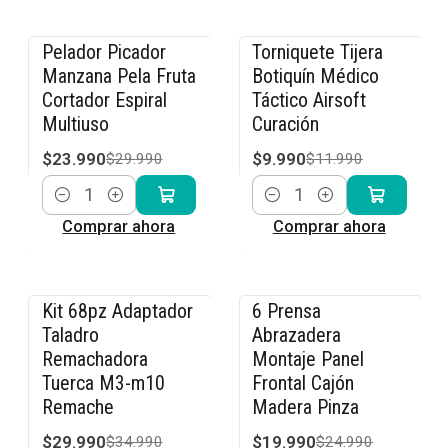
Pelador Picador
Torniquete Tijera
-20% OFF
-17% OFF
Manzana Pela Fruta
Botiquín Médico
Cortador Espiral
Táctico Airsoft
Multiuso
Curación
$23.990
$9.990
$29.990
$11.990
Cantidad
Cantidad
Comprar ahora
Comprar ahora
Kit 68pz Adaptador
6 Prensa
-14% OFF
-20% OFF
Taladro
Abrazadera
Remachadora
Montaje Panel
Tuerca M3-m10
Frontal Cajón
Remache
Madera Pinza
$29.990
$19.990
$34.990
$24.990