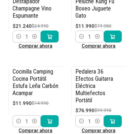
Destapador
Peluche Kung Fu
Champagne Vino
Boxeo Juguete
Espumante
Gato
$21.240
$11.990
$24.990
$19.980
Cantidad
Cantidad
Comprar ahora
Comprar ahora
Cocinilla Camping
Pedalera 36
-20% OFF
-23% OFF
Cocina Portátil
Efectos Guitarra
Estufa Leña Carbón
Eléctrica
Acampar
Multiefectos
Portátil
$11.990
$14.990
$76.990
$99.990
Cantidad
Cantidad
Comprar ahora
Comprar ahora