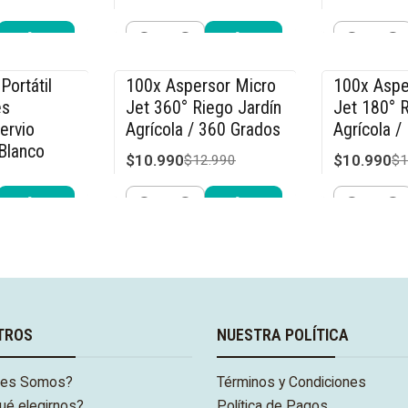
$31.990
$31.990
$49.990
$4
Cantidad
Cantidad
r ahora
Comprar ahora
Compra
Portátil
100x Aspersor Micro
100x Aspe
-15% OFF
-15% OFF
és
Jet 360° Riego Jardín
Jet 180° R
ervio
Agrícola / 360 Grados
Agrícola /
Blanco
$10.990
$10.990
$12.990
$1
.990
Cantidad
Cantidad
r ahora
Comprar ahora
Compra
TROS
NUESTRA POLÍTICA
nes Somos?
Términos y Condiciones
ué elegirnos?
Política de Pagos