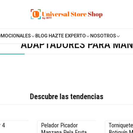
ENVÍO GRATIS SOBRE
$19.990
EN ZONA CENTRO
 para mangueras
OMOCIONALES
BLOG HAZTE EXPERTO
NOSOTROS
ADAPTADORES PARA MA
Descubre las tendencias
 4
Pelador Picador
Torniquete
-20% OFF
-17% OFF
Manzana Pela Fruta
Botiquín 