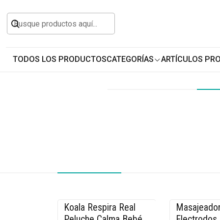
Inicio
Jardín y Aire Libre
Riego
Adaptadores
TODOS LOS PRODUCTOS
CATEGORÍAS
ARTÍCULOS PR
Koala Respira Real
Masajeador
-26% OFF
-33% OFF
Peluche Calma Bebé
Electrodos