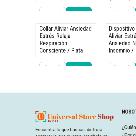
Cantidad
Cantidad
Comprar ahora
Compra
Collar Aliviar Ansiedad
Dispositivo 
-15% OFF
-27% OFF
Estrés Relaja
Aliviar Estr
Respiración
Ansiedad N
Consciente / Plata
Insomnio / 
$11.040
$21.990
$12.990
$29
Cantidad
Cantidad
Comprar ahora
Compra
NOSO
¿Quié
Encuentra lo que buscas, disfruta
¿Por q