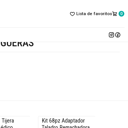
Lista de favoritos
0
NGUERAS
 Tijera
Kit 68pz Adaptador
-14% OFF
Médico
Taladro Remachadora