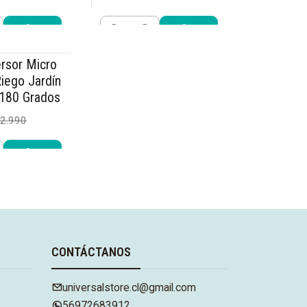
$25.490
9.990
$29.990
Cantidad
r ahora
Comprar ahora
rsor Micro
iego Jardín
 180 Grados
2.990
r ahora
CONTÁCTANOS
universalstore.cl@gmail.com
56972683912