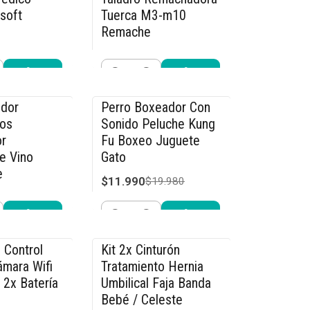
rsoft
Tuerca M3-m10
Remache
$29.990
.990
$34.990
Cantidad
r ahora
Comprar ahora
dor
Perro Boxeador Con
-40% OFF
os
Sonido Peluche Kung
r
Fu Boxeo Juguete
e Vino
Gato
e
$11.990
$19.980
4.990
Cantidad
r ahora
Comprar ahora
 Control
Kit 2x Cinturón
-15% OFF
mara Wifi
Tratamiento Hernia
 2x Batería
Umbilical Faja Banda
Bebé / Celeste