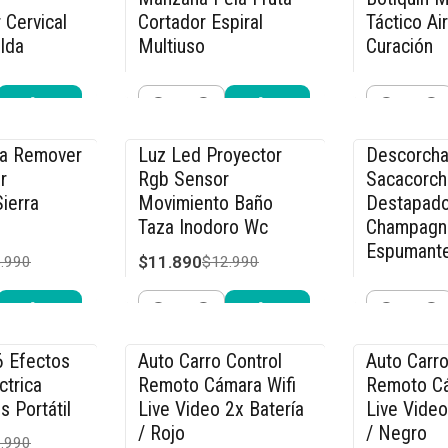
 Cervical
Cortador Espiral
Táctico Ai
lda
Multiuso
Curación
$23.990
$9.990
.990
$29.990
$11
Cantidad
Cantidad
r ahora
Comprar ahora
Compra
ca Remover
Luz Led Proyector
Descorcha
-8% OFF
-15% OFF
r
Rgb Sensor
Sacacorch
ierra
Movimiento Baño
Destapado
Taza Inodoro Wc
Champagn
Espumant
$11.890
.990
$12.990
$21.240
$2
Cantidad
Cantidad
r ahora
Comprar ahora
Compra
6 Efectos
Auto Carro Control
Auto Carro
-36% OFF
-36% OFF
ctrica
Remoto Cámara Wifi
Remoto Cá
s Portátil
Live Video 2x Batería
Live Video
/ Rojo
/ Negro
.990