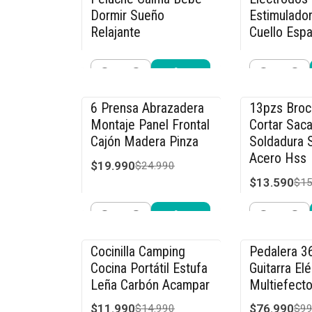
Dormir Sueño
Estimulador
Relajante
Cuello Espa
$19.990
$26.990
$26.990
$39
Cantidad
Cantidad
Comprar ahora
Compra
6 Prensa Abrazadera
13pzs Bro
-20% OFF
-15% OFF
Montaje Panel Frontal
Cortar Saca
Cajón Madera Pinza
Soldadura S
Acero Hss
$19.990
$24.990
$13.590
$15
Cantidad
Cantidad
Comprar ahora
Compra
Cocinilla Camping
Pedalera 3
-20% OFF
-23% OFF
Cocina Portátil Estufa
Guitarra Elé
Leña Carbón Acampar
Multiefecto
$11.990
$76.990
$14.990
$99