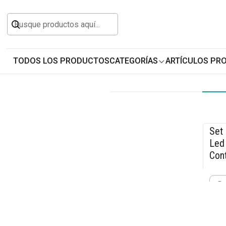
Inicio
Hogar y Muebles
Iluminación para el 
TODOS LOS PRODUCTOS
CATEGORÍAS
ARTÍCULOS PR
Set
-2
Led 
Cont
$15
Cant