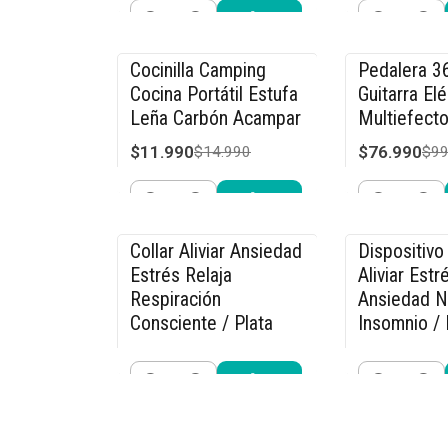
Cantidad
Cantidad
Comprar ahora
Compra
Cocinilla Camping
Pedalera 3
-20% OFF
-23% OFF
Cocina Portátil Estufa
Guitarra Elé
Leña Carbón Acampar
Multiefecto
$11.990
$76.990
$14.990
$99
Cantidad
Cantidad
Comprar ahora
Compra
Collar Aliviar Ansiedad
Dispositivo 
-15% OFF
-27% OFF
Estrés Relaja
Aliviar Estr
Respiración
Ansiedad N
Consciente / Plata
Insomnio / 
$11.040
$21.990
$12.990
$29
Cantidad
Cantidad
Comprar ahora
Compra