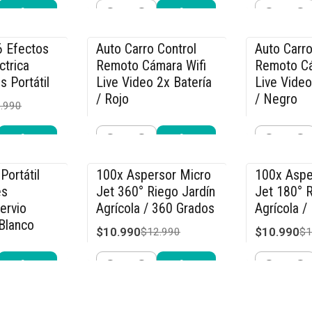
Cantidad
Cantidad
r ahora
Comprar ahora
Compra
6 Efectos
Auto Carro Control
Auto Carro
-36% OFF
-36% OFF
ctrica
Remoto Cámara Wifi
Remoto Cá
s Portátil
Live Video 2x Batería
Live Video
/ Rojo
/ Negro
.990
$31.990
$31.990
$49.990
$4
Cantidad
Cantidad
r ahora
Comprar ahora
Compra
Portátil
100x Aspersor Micro
100x Aspe
-15% OFF
-15% OFF
és
Jet 360° Riego Jardín
Jet 180° R
ervio
Agrícola / 360 Grados
Agrícola /
Blanco
$10.990
$10.990
$12.990
$1
.990
Cantidad
Cantidad
r ahora
Comprar ahora
Compra