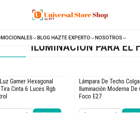
ENVÍO GRATIS SOBRE
$19.990
EN ZONA CENTRO
Hogar
OMOCIONALES
BLOG HAZTE EXPERTO
NOSOTROS
ILUMINACIÓN PARA EL
 Luz Gamer Hexagonal
Lámpara De Techo Colga
0% OFF
-15% OFF
Tira Cinta 6 Luces Rgb
Iluminación Moderna De 
rol
Foco E27
.990
$29.740
$19.980
$34.990
idad
Cantidad
Comprar ahora
Comprar ahora