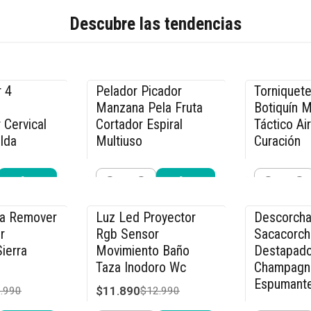
Descubre las tendencias
 4
Pelador Picador
Torniquete
-20% OFF
-17% OFF
Manzana Pela Fruta
Botiquín 
 Cervical
Cortador Espiral
Táctico Ai
lda
Multiuso
Curación
$23.990
$9.990
.990
$29.990
$11
Cantidad
Cantidad
r ahora
Comprar ahora
Compra
ca Remover
Luz Led Proyector
Descorcha
-8% OFF
-15% OFF
r
Rgb Sensor
Sacacorch
ierra
Movimiento Baño
Destapado
Taza Inodoro Wc
Champagn
Espumant
$11.890
.990
$12.990
$21.240
$2