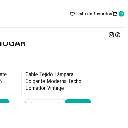
Lista de favoritos
0
 HOGAR
nte
Cable Tejido Lámpara
-17% OFF
6
Colgante Moderna Techo
Comedor Vintage
$4.990
$5.990
Cantidad
Comprar ahora