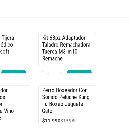
 Tijera
Kit 68pz Adaptador
-14% OFF
Médico
Taladro Remachadora
rsoft
Tuerca M3-m10
Remache
$29.990
.990
$34.990
Cantidad
r ahora
Comprar ahora
dor
Perro Boxeador Con
-40% OFF
os
Sonido Peluche Kung
r
Fu Boxeo Juguete
e Vino
Gato
e
$11.990
$19.980
4.990