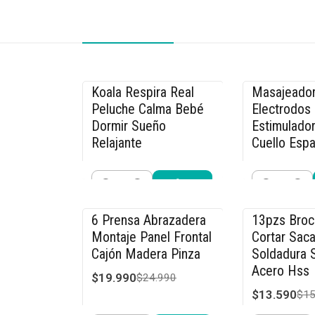
Koala Respira Real
Masajeador
-26% OFF
-33% OFF
Peluche Calma Bebé
Electrodos
Dormir Sueño
Estimulador
Relajante
Cuello Espa
$19.990
$26.990
$26.990
$39
Cantidad
Cantidad
Comprar ahora
Compra
6 Prensa Abrazadera
13pzs Bro
-20% OFF
-15% OFF
Montaje Panel Frontal
Cortar Saca
Cajón Madera Pinza
Soldadura S
Acero Hss
$19.990
$24.990
$13.590
$15