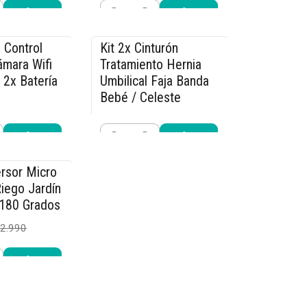
Cantidad
r ahora
Comprar ahora
 Control
Kit 2x Cinturón
-15% OFF
mara Wifi
Tratamiento Hernia
 2x Batería
Umbilical Faja Banda
Bebé / Celeste
$25.490
9.990
$29.990
Cantidad
r ahora
Comprar ahora
rsor Micro
iego Jardín
 180 Grados
2.990
r ahora