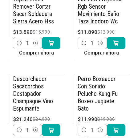
-15% OFF
-8% OFF
Remover Cortar
Rgb Sensor
Sacar Soldadura
Movimiento Baño
Sierra Acero Hss
Taza Inodoro Wc
$13.590
$11.890
$15.990
$12.990
Cantidad
Cantidad
Comprar ahora
Comprar ahora
Descorchador
Perro Boxeador
-15% OFF
-40% OFF
Sacacorchos
Con Sonido
Destapador
Peluche Kung Fu
Champagne Vino
Boxeo Juguete
Espumante
Gato
$21.240
$11.990
$24.990
$19.980
Cantidad
Cantidad