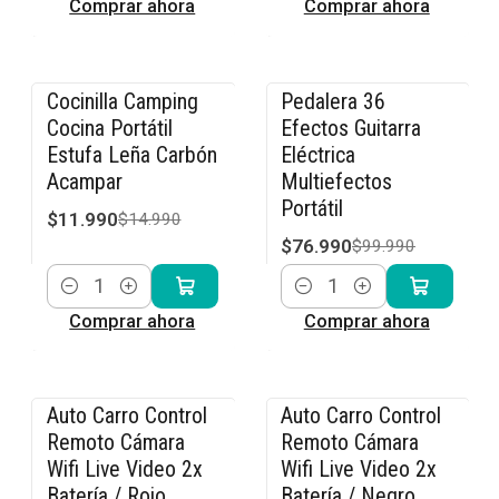
Comprar ahora
Comprar ahora
Cocinilla Camping
Pedalera 36
-20% OFF
-23% OFF
Cocina Portátil
Efectos Guitarra
Estufa Leña Carbón
Eléctrica
Acampar
Multiefectos
Portátil
$11.990
$14.990
$76.990
$99.990
Cantidad
Cantidad
Comprar ahora
Comprar ahora
Auto Carro Control
Auto Carro Control
-36% OFF
-36% OFF
Remoto Cámara
Remoto Cámara
Wifi Live Video 2x
Wifi Live Video 2x
Batería / Rojo
Batería / Negro