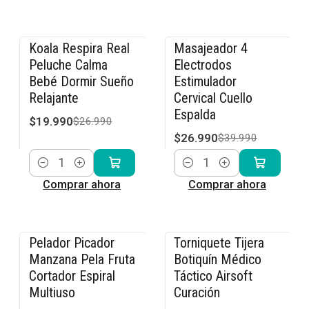
Koala Respira Real
Masajeador 4
-26% OFF
-33% OFF
Peluche Calma
Electrodos
Bebé Dormir Sueño
Estimulador
Relajante
Cervical Cuello
Espalda
$19.990
$26.990
$26.990
$39.990
Cantidad
Cantidad
Comprar ahora
Comprar ahora
Pelador Picador
Torniquete Tijera
-20% OFF
-17% OFF
Manzana Pela Fruta
Botiquín Médico
Cortador Espiral
Táctico Airsoft
Multiuso
Curación