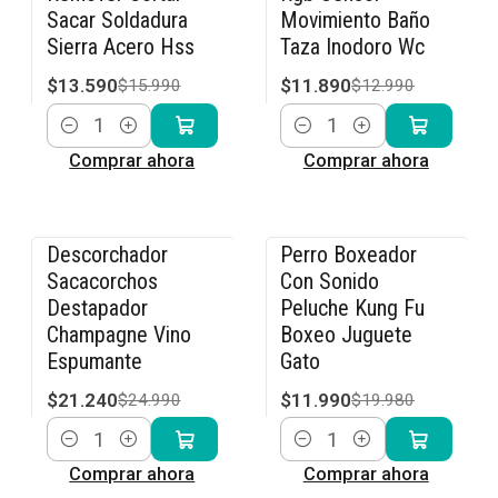
Sacar Soldadura
Movimiento Baño
Sierra Acero Hss
Taza Inodoro Wc
$13.590
$11.890
$15.990
$12.990
Cantidad
Cantidad
Comprar ahora
Comprar ahora
Descorchador
Perro Boxeador
-15% OFF
-40% OFF
Sacacorchos
Con Sonido
Destapador
Peluche Kung Fu
Champagne Vino
Boxeo Juguete
Espumante
Gato
$21.240
$11.990
$24.990
$19.980
Cantidad
Cantidad
Comprar ahora
Comprar ahora