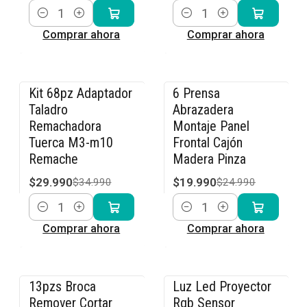
Cantidad
Cantidad
Comprar ahora
Comprar ahora
Kit 68pz Adaptador
6 Prensa
-14% OFF
-20% OFF
Taladro
Abrazadera
Remachadora
Montaje Panel
Tuerca M3-m10
Frontal Cajón
Remache
Madera Pinza
$29.990
$19.990
$34.990
$24.990
Cantidad
Cantidad
Comprar ahora
Comprar ahora
13pzs Broca
Luz Led Proyector
-15% OFF
-8% OFF
Remover Cortar
Rgb Sensor