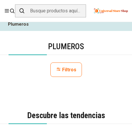
ENVÍO GRATIS SOBRE
$19.990
EN ZONA CENTRO
Inicio
Hogar y Muebles
Accesorios de Limpieza
Plumeros
PLUMEROS
Filtros
Descubre las tendencias