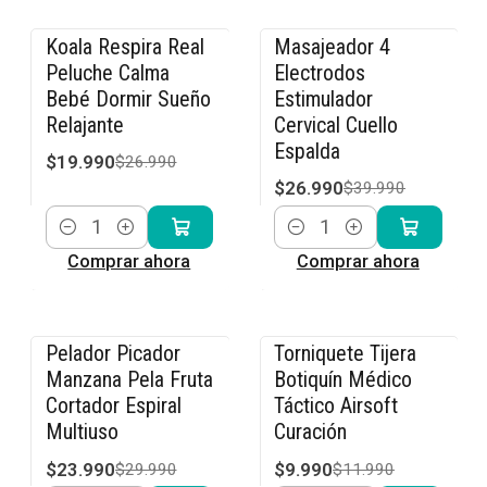
Koala Respira Real
Masajeador 4
-26% OFF
-33% OFF
Peluche Calma
Electrodos
Bebé Dormir Sueño
Estimulador
Relajante
Cervical Cuello
Espalda
$19.990
$26.990
$26.990
$39.990
Cantidad
Cantidad
Comprar ahora
Comprar ahora
Pelador Picador
Torniquete Tijera
-20% OFF
-17% OFF
Manzana Pela Fruta
Botiquín Médico
Cortador Espiral
Táctico Airsoft
Multiuso
Curación
$23.990
$9.990
$29.990
$11.990