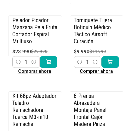
Pelador Picador
Torniquete Tijera
-20% OFF
-17% OFF
Manzana Pela Fruta
Botiquín Médico
Cortador Espiral
Táctico Airsoft
Multiuso
Curación
$23.990
$9.990
$29.990
$11.990
Cantidad
Cantidad
Comprar ahora
Comprar ahora
Kit 68pz Adaptador
6 Prensa
-14% OFF
-20% OFF
Taladro
Abrazadera
Remachadora
Montaje Panel
Tuerca M3-m10
Frontal Cajón
Remache
Madera Pinza