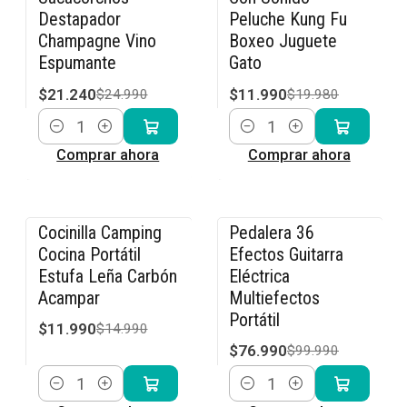
Destapador
Peluche Kung Fu
Champagne Vino
Boxeo Juguete
Espumante
Gato
$21.240
$11.990
$24.990
$19.980
Cantidad
Cantidad
Comprar ahora
Comprar ahora
Cocinilla Camping
Pedalera 36
-20% OFF
-23% OFF
Cocina Portátil
Efectos Guitarra
Estufa Leña Carbón
Eléctrica
Acampar
Multiefectos
Portátil
$11.990
$14.990
$76.990
$99.990
Cantidad
Cantidad