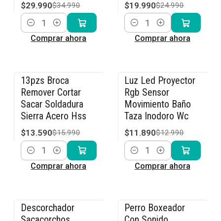
$29.990
$19.990
$34.990
$24.990
Cantidad
Cantidad
Comprar ahora
Comprar ahora
13pzs Broca
Luz Led Proyector
-15% OFF
-8% OFF
Remover Cortar
Rgb Sensor
Sacar Soldadura
Movimiento Baño
Sierra Acero Hss
Taza Inodoro Wc
$13.590
$11.890
$15.990
$12.990
Cantidad
Cantidad
Comprar ahora
Comprar ahora
Descorchador
Perro Boxeador
-15% OFF
-40% OFF
Sacacorchos
Con Sonido