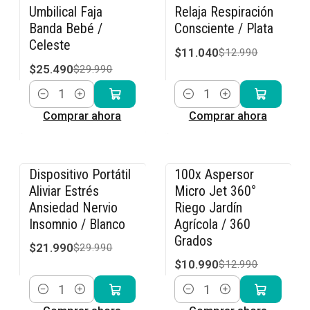
Umbilical Faja
Relaja Respiración
Banda Bebé /
Consciente / Plata
Celeste
$11.040
$12.990
$25.490
$29.990
Cantidad
Cantidad
Comprar ahora
Comprar ahora
Dispositivo Portátil
100x Aspersor
-27% OFF
-15% OFF
Aliviar Estrés
Micro Jet 360°
Ansiedad Nervio
Riego Jardín
Insomnio / Blanco
Agrícola / 360
Grados
$21.990
$29.990
$10.990
$12.990
Cantidad
Cantidad