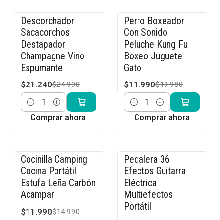
Descorchador
Perro Boxeador
-15% OFF
-40% OFF
Sacacorchos
Con Sonido
Destapador
Peluche Kung Fu
Champagne Vino
Boxeo Juguete
Espumante
Gato
$21.240
$11.990
$24.990
$19.980
Cantidad
Cantidad
Comprar ahora
Comprar ahora
Cocinilla Camping
Pedalera 36
-20% OFF
-23% OFF
Cocina Portátil
Efectos Guitarra
Estufa Leña Carbón
Eléctrica
Acampar
Multiefectos
Portátil
$11.990
$14.990