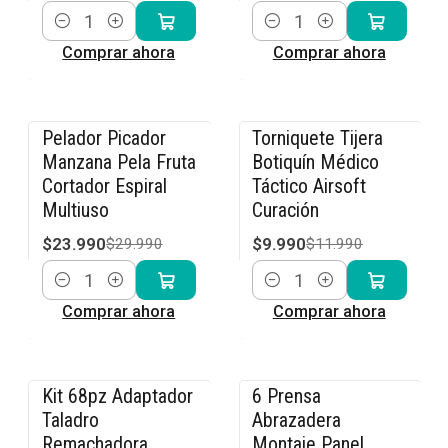
Cantidad
Cantidad
Comprar ahora
Comprar ahora
Pelador Picador
Torniquete Tijera
-20% OFF
-17% OFF
Manzana Pela Fruta
Botiquín Médico
Cortador Espiral
Táctico Airsoft
Multiuso
Curación
$23.990
$9.990
$29.990
$11.990
Cantidad
Cantidad
Comprar ahora
Comprar ahora
Kit 68pz Adaptador
6 Prensa
-14% OFF
-20% OFF
Taladro
Abrazadera
Remachadora
Montaje Panel