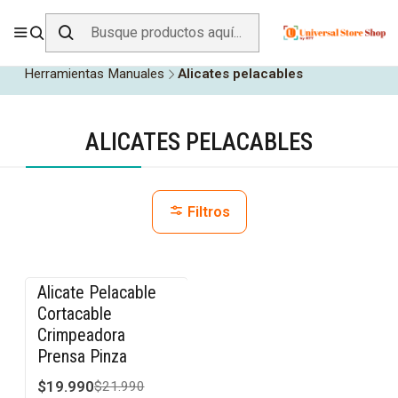
ENVÍO GRATIS SOBRE
$19.990
EN ZONA CENTRO
Inicio
Herramientas y Construcción
Herramientas Manuales
Alicates pelacables
ALICATES PELACABLES
Filtros
Alicate Pelacable
-9% OFF
Cortacable
Crimpeadora
Prensa Pinza
$19.990
$21.990