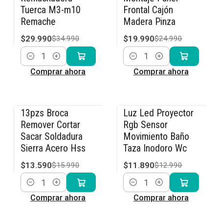
Tuerca M3-m10
Frontal Cajón
Remache
Madera Pinza
$29.990
$19.990
$34.990
$24.990
Cantidad
Cantidad
Comprar ahora
Comprar ahora
13pzs Broca
Luz Led Proyector
-15% OFF
-8% OFF
Remover Cortar
Rgb Sensor
Sacar Soldadura
Movimiento Baño
Sierra Acero Hss
Taza Inodoro Wc
$13.590
$11.890
$15.990
$12.990
Cantidad
Cantidad
Comprar ahora
Comprar ahora