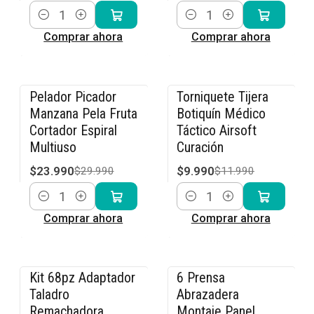
Cantidad
Cantidad
Comprar ahora
Comprar ahora
Pelador Picador
Torniquete Tijera
-20% OFF
-17% OFF
Manzana Pela Fruta
Botiquín Médico
Cortador Espiral
Táctico Airsoft
Multiuso
Curación
$23.990
$9.990
$29.990
$11.990
Cantidad
Cantidad
Comprar ahora
Comprar ahora
Kit 68pz Adaptador
6 Prensa
-14% OFF
-20% OFF
Taladro
Abrazadera
Remachadora
Montaje Panel