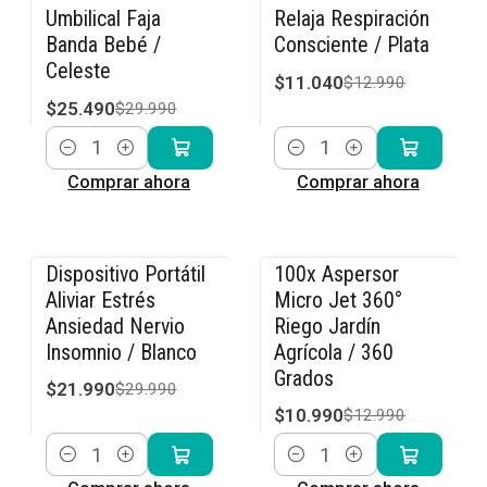
Umbilical Faja
Relaja Respiración
Banda Bebé /
Consciente / Plata
Celeste
$11.040
$12.990
$25.490
$29.990
Cantidad
Cantidad
Comprar ahora
Comprar ahora
Dispositivo Portátil
100x Aspersor
-27% OFF
-15% OFF
Aliviar Estrés
Micro Jet 360°
Ansiedad Nervio
Riego Jardín
Insomnio / Blanco
Agrícola / 360
Grados
$21.990
$29.990
$10.990
$12.990
Cantidad
Cantidad