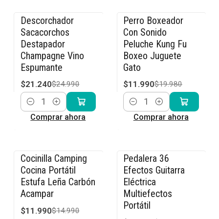
Descorchador
Perro Boxeador
-15% OFF
-40% OFF
Sacacorchos
Con Sonido
Destapador
Peluche Kung Fu
Champagne Vino
Boxeo Juguete
Espumante
Gato
$21.240
$11.990
$24.990
$19.980
Cantidad
Cantidad
Comprar ahora
Comprar ahora
Cocinilla Camping
Pedalera 36
-20% OFF
-23% OFF
Cocina Portátil
Efectos Guitarra
Estufa Leña Carbón
Eléctrica
Acampar
Multiefectos
Portátil
$11.990
$14.990