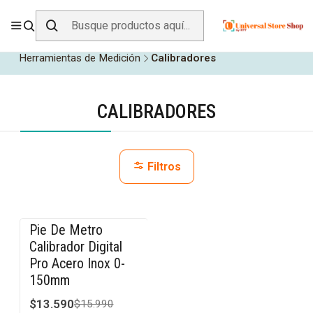
ENVÍO GRATIS SOBRE
$19.990
EN ZONA CENTRO
Inicio
Herramientas y Construcción
Herramientas de Medición
Calibradores
CALIBRADORES
Filtros
Pie De Metro
-15% OFF
Calibrador Digital
Pro Acero Inox 0-
150mm
$13.590
$15.990