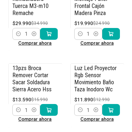
Tuerca M3-m10
Frontal Cajón
Remache
Madera Pinza
$29.990
$19.990
$34.990
$24.990
Cantidad
Cantidad
Comprar ahora
Comprar ahora
13pzs Broca
Luz Led Proyector
-15% OFF
-8% OFF
Remover Cortar
Rgb Sensor
Sacar Soldadura
Movimiento Baño
Sierra Acero Hss
Taza Inodoro Wc
$13.590
$11.890
$15.990
$12.990
Cantidad
Cantidad
Comprar ahora
Comprar ahora