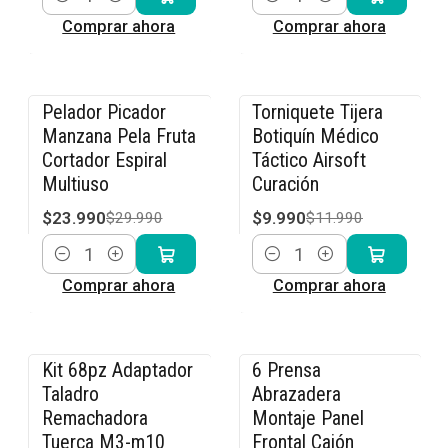
Cantidad
Cantidad
Comprar ahora
Comprar ahora
Pelador Picador
Torniquete Tijera
-20% OFF
-17% OFF
Manzana Pela Fruta
Botiquín Médico
Cortador Espiral
Táctico Airsoft
Multiuso
Curación
$23.990
$9.990
$29.990
$11.990
Cantidad
Cantidad
Comprar ahora
Comprar ahora
Kit 68pz Adaptador
6 Prensa
-14% OFF
-20% OFF
Taladro
Abrazadera
Remachadora
Montaje Panel
Tuerca M3-m10
Frontal Cajón