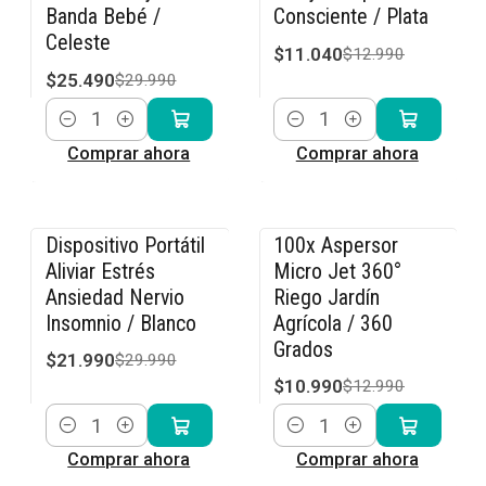
Banda Bebé /
Consciente / Plata
Celeste
$11.040
$12.990
$25.490
$29.990
Cantidad
Cantidad
Comprar ahora
Comprar ahora
Dispositivo Portátil
100x Aspersor
-27% OFF
-15% OFF
Aliviar Estrés
Micro Jet 360°
Ansiedad Nervio
Riego Jardín
Insomnio / Blanco
Agrícola / 360
Grados
$21.990
$29.990
$10.990
$12.990
Cantidad
Cantidad
Comprar ahora
Comprar ahora