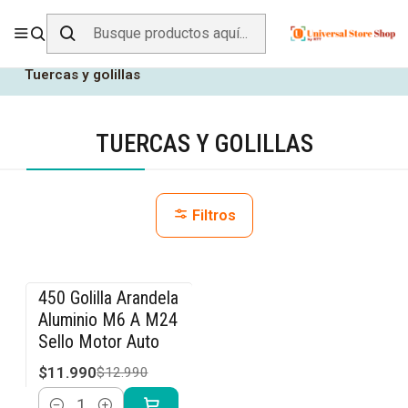
ENVÍO GRATIS SOBRE
$19.990
EN ZONA CENTRO
Inicio
Herramientas y Construcción
Fijaciones
Tuercas y golillas
TUERCAS Y GOLILLAS
Filtros
450 Golilla Arandela
-8% OFF
Aluminio M6 A M24
Sello Motor Auto
$11.990
$12.990