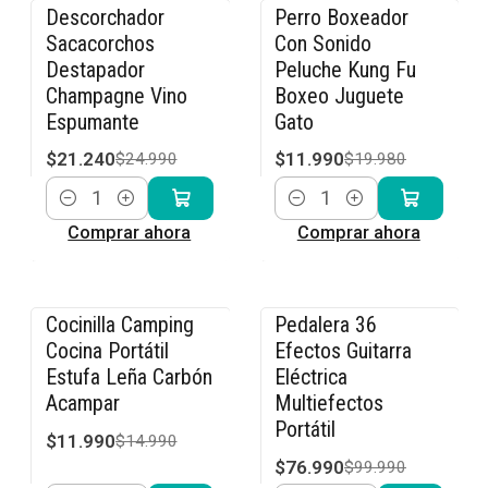
Descorchador
Perro Boxeador
-15% OFF
-40% OFF
Sacacorchos
Con Sonido
Destapador
Peluche Kung Fu
Champagne Vino
Boxeo Juguete
Espumante
Gato
$21.240
$11.990
$24.990
$19.980
Cantidad
Cantidad
Comprar ahora
Comprar ahora
Cocinilla Camping
Pedalera 36
-20% OFF
-23% OFF
Cocina Portátil
Efectos Guitarra
Estufa Leña Carbón
Eléctrica
Acampar
Multiefectos
Portátil
$11.990
$14.990
$76.990
$99.990