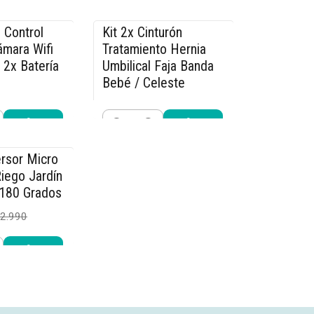
Cantidad
r ahora
Comprar ahora
 Control
Kit 2x Cinturón
-15% OFF
mara Wifi
Tratamiento Hernia
 2x Batería
Umbilical Faja Banda
Bebé / Celeste
$25.490
9.990
$29.990
Cantidad
r ahora
Comprar ahora
rsor Micro
iego Jardín
 180 Grados
2.990
r ahora