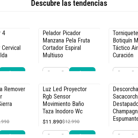
Descubre las tendencias
 4
Pelador Picador
Torniquete
-20% OFF
-17% OFF
Manzana Pela Fruta
Botiquín 
 Cervical
Cortador Espiral
Táctico Ai
lda
Multiuso
Curación
$23.990
$9.990
.990
$29.990
$11
Cantidad
Cantidad
r ahora
Comprar ahora
Compra
ca Remover
Luz Led Proyector
Descorcha
-8% OFF
-15% OFF
r
Rgb Sensor
Sacacorch
ierra
Movimiento Baño
Destapado
Taza Inodoro Wc
Champagn
Espumant
$11.890
.990
$12.990
$21.240
$2