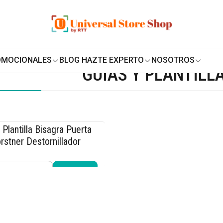
ENVÍO GRATIS SOBRE
$19.990
EN ZONA CENTRO
 para Herramientas
Guías y plantillas
OMOCIONALES
BLOG HAZTE EXPERTO
NOSOTROS
GUÍAS Y PLANTILL
 Plantilla Bisagra Puerta
5% OFF
rstner Destornillador
.990
$12.990
idad
Comprar ahora