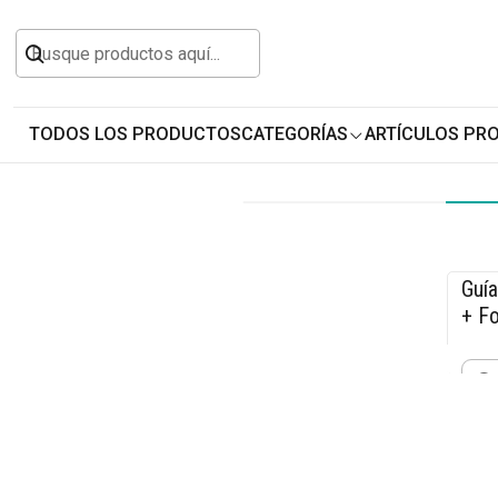
Inicio
Herramientas y Construcción
Accesorios
TODOS LOS PRODUCTOS
CATEGORÍAS
ARTÍCULOS PR
Guía
-1
+ Fo
$10
Cant