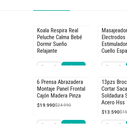
Koala Respira Real
Masajeador
-26% OFF
-33% OFF
Peluche Calma Bebé
Electrodos
Dormir Sueño
Estimulador
Relajante
Cuello Espa
$19.990
$26.990
$26.990
$39
Cantidad
Cantidad
Comprar ahora
Compra
6 Prensa Abrazadera
13pzs Bro
-20% OFF
-15% OFF
Montaje Panel Frontal
Cortar Saca
Cajón Madera Pinza
Soldadura S
Acero Hss
$19.990
$24.990
$13.590
$15