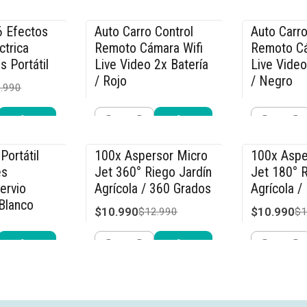
Cantidad
Cantidad
r ahora
Comprar ahora
Compra
6 Efectos
Auto Carro Control
Auto Carro
-36% OFF
-36% OFF
ctrica
Remoto Cámara Wifi
Remoto Cá
s Portátil
Live Video 2x Batería
Live Video
/ Rojo
/ Negro
.990
$31.990
$31.990
$49.990
$4
Cantidad
Cantidad
r ahora
Comprar ahora
Compra
Portátil
100x Aspersor Micro
100x Aspe
-15% OFF
-15% OFF
és
Jet 360° Riego Jardín
Jet 180° R
ervio
Agrícola / 360 Grados
Agrícola /
Blanco
$10.990
$10.990
$12.990
$1
.990
Cantidad
Cantidad
r ahora
Comprar ahora
Compra