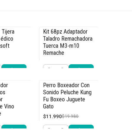
 Tijera
Kit 68pz Adaptador
-14% OFF
Médico
Taladro Remachadora
rsoft
Tuerca M3-m10
Remache
$29.990
.990
$34.990
Cantidad
r ahora
Comprar ahora
dor
Perro Boxeador Con
-40% OFF
os
Sonido Peluche Kung
r
Fu Boxeo Juguete
e Vino
Gato
e
$11.990
$19.980
4.990