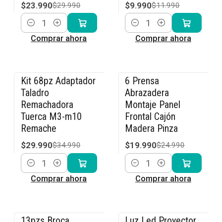
$23.990
$9.990
$29.990
$11.990
Cantidad
Cantidad
Comprar ahora
Comprar ahora
Kit 68pz Adaptador
6 Prensa
-14% OFF
-20% OFF
Taladro
Abrazadera
Remachadora
Montaje Panel
Tuerca M3-m10
Frontal Cajón
Remache
Madera Pinza
$29.990
$19.990
$34.990
$24.990
Cantidad
Cantidad
Comprar ahora
Comprar ahora
13pzs Broca
Luz Led Proyector