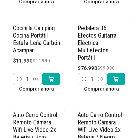
Comprar ahora
Comprar ahora
Cocinilla Camping
Pedalera 36
-20% OFF
-23% OFF
Cocina Portátil
Efectos Guitarra
Estufa Leña Carbón
Eléctrica
Acampar
Multiefectos
Portátil
$11.990
$14.990
$76.990
$99.990
Cantidad
Cantidad
Comprar ahora
Comprar ahora
Auto Carro Control
Auto Carro Control
-36% OFF
-36% OFF
Remoto Cámara
Remoto Cámara
Wifi Live Video 2x
Wifi Live Video 2x
Batería / Rojo
Batería / Negro