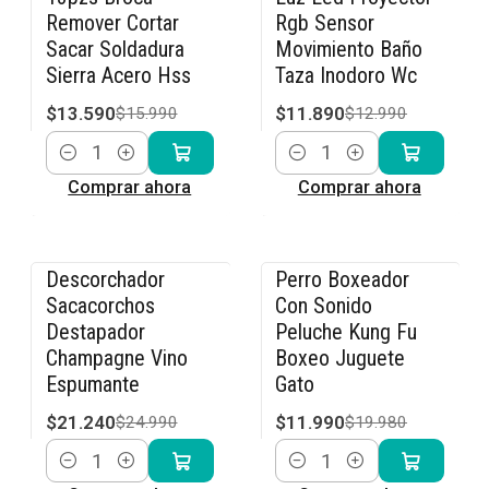
-15% OFF
-8% OFF
Remover Cortar
Rgb Sensor
Sacar Soldadura
Movimiento Baño
Sierra Acero Hss
Taza Inodoro Wc
$13.590
$11.890
$15.990
$12.990
Cantidad
Cantidad
Comprar ahora
Comprar ahora
Descorchador
Perro Boxeador
-15% OFF
-40% OFF
Sacacorchos
Con Sonido
Destapador
Peluche Kung Fu
Champagne Vino
Boxeo Juguete
Espumante
Gato
$21.240
$11.990
$24.990
$19.980
Cantidad
Cantidad