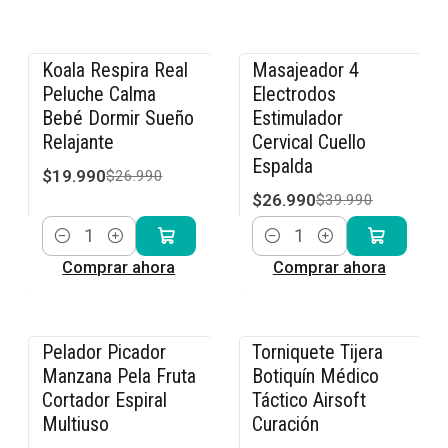
Koala Respira Real
Masajeador 4
-26% OFF
-33% OFF
Peluche Calma
Electrodos
Bebé Dormir Sueño
Estimulador
Relajante
Cervical Cuello
Espalda
$19.990
$26.990
$26.990
$39.990
Cantidad
Cantidad
Comprar ahora
Comprar ahora
Pelador Picador
Torniquete Tijera
-20% OFF
-17% OFF
Manzana Pela Fruta
Botiquín Médico
Cortador Espiral
Táctico Airsoft
Multiuso
Curación