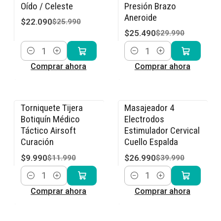
Oído / Celeste
Presión Brazo
Aneroide
$22.090
$25.990
$25.490
$29.990
Cantidad
Cantidad
Comprar ahora
Comprar ahora
Torniquete Tijera
Masajeador 4
-17% OFF
-33% OFF
Botiquín Médico
Electrodos
Táctico Airsoft
Estimulador Cervical
Curación
Cuello Espalda
$9.990
$26.990
$11.990
$39.990
Cantidad
Cantidad
Comprar ahora
Comprar ahora