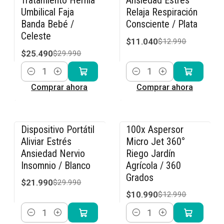
Tratamiento Hernia
Ansiedad Estrés
Umbilical Faja
Relaja Respiración
Banda Bebé /
Consciente / Plata
Celeste
$11.040
$12.990
$25.490
$29.990
Cantidad
Cantidad
Comprar ahora
Comprar ahora
Dispositivo Portátil
100x Aspersor
-27% OFF
-15% OFF
Aliviar Estrés
Micro Jet 360°
Ansiedad Nervio
Riego Jardín
Insomnio / Blanco
Agrícola / 360
Grados
$21.990
$29.990
$10.990
$12.990
Cantidad
Cantidad