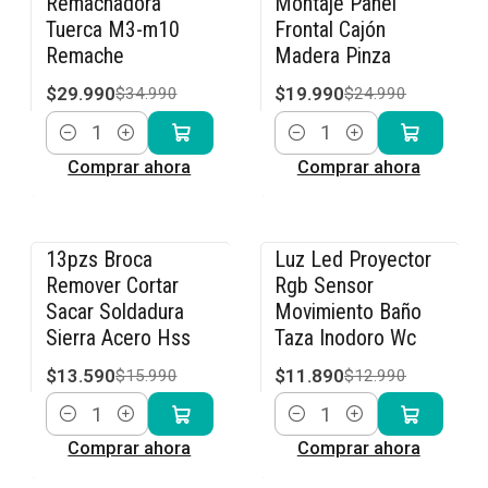
Remachadora
Montaje Panel
Tuerca M3-m10
Frontal Cajón
Remache
Madera Pinza
$29.990
$19.990
$34.990
$24.990
Cantidad
Cantidad
Comprar ahora
Comprar ahora
13pzs Broca
Luz Led Proyector
-15% OFF
-8% OFF
Remover Cortar
Rgb Sensor
Sacar Soldadura
Movimiento Baño
Sierra Acero Hss
Taza Inodoro Wc
$13.590
$11.890
$15.990
$12.990
Cantidad
Cantidad
Comprar ahora
Comprar ahora