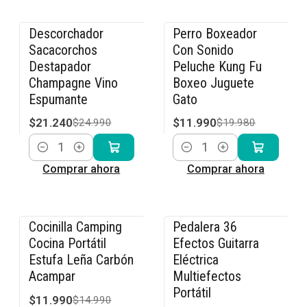
Descorchador
Perro Boxeador
-15% OFF
-40% OFF
Sacacorchos
Con Sonido
Destapador
Peluche Kung Fu
Champagne Vino
Boxeo Juguete
Espumante
Gato
$21.240
$11.990
$24.990
$19.980
Cantidad
Cantidad
Comprar ahora
Comprar ahora
Cocinilla Camping
Pedalera 36
-20% OFF
-23% OFF
Cocina Portátil
Efectos Guitarra
Estufa Leña Carbón
Eléctrica
Acampar
Multiefectos
Portátil
$11.990
$14.990