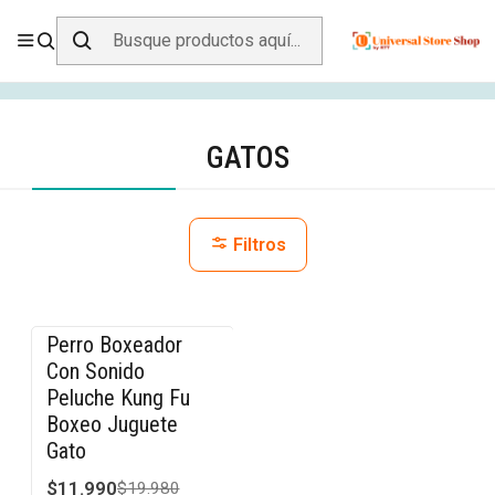
ENVÍO GRATIS SOBRE
$19.990
EN ZONA CENTRO
Inicio
Animales y Mascotas
Gatos
GATOS
Filtros
Perro Boxeador
-40% OFF
Con Sonido
Peluche Kung Fu
Boxeo Juguete
Gato
$11.990
$19.980