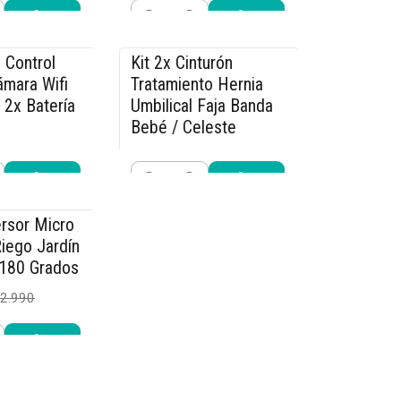
Cantidad
r ahora
Comprar ahora
 Control
Kit 2x Cinturón
-15% OFF
mara Wifi
Tratamiento Hernia
 2x Batería
Umbilical Faja Banda
Bebé / Celeste
$25.490
9.990
$29.990
Cantidad
r ahora
Comprar ahora
rsor Micro
iego Jardín
 180 Grados
2.990
r ahora