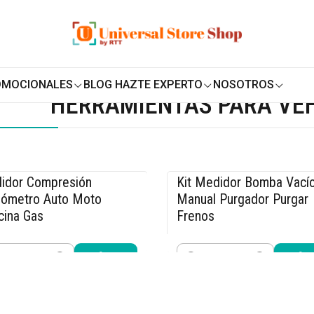
ENVÍO GRATIS SOBRE
$19.990
EN ZONA CENTRO
s para Vehículos
OMOCIONALES
BLOG HAZTE EXPERTO
NOSOTROS
HERRAMIENTAS PARA VE
idor Compresión
Kit Medidor Bomba Vací
5% OFF
-15% OFF
ómetro Auto Moto
Manual Purgador Purgar
cina Gas
Frenos
.490
$25.490
$29.990
$29.990
idad
Cantidad
Comprar ahora
Comprar ahora