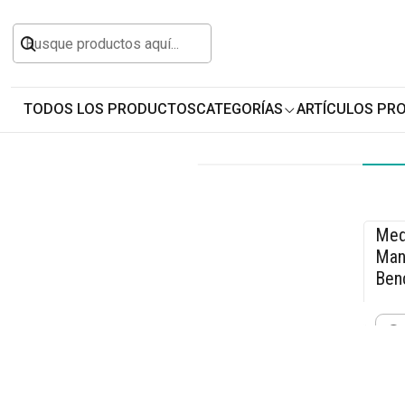
Inicio
Accesorios para Vehículos
Herramienta
TODOS LOS PRODUCTOS
CATEGORÍAS
ARTÍCULOS PR
Med
-1
Man
Ben
$25
Cant