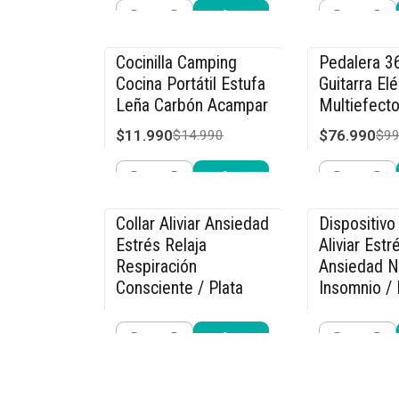
Cantidad
Cantidad
Comprar ahora
Compra
Cocinilla Camping
Pedalera 3
-20% OFF
-23% OFF
Cocina Portátil Estufa
Guitarra Elé
Leña Carbón Acampar
Multiefecto
$11.990
$76.990
$14.990
$99
Cantidad
Cantidad
Comprar ahora
Compra
Collar Aliviar Ansiedad
Dispositivo 
-15% OFF
-27% OFF
Estrés Relaja
Aliviar Estr
Respiración
Ansiedad N
Consciente / Plata
Insomnio / 
$11.040
$21.990
$12.990
$29
Cantidad
Cantidad
Comprar ahora
Compra