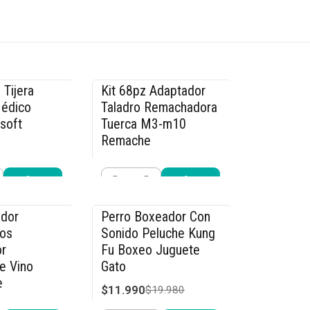
 Tijera
Kit 68pz Adaptador
-14% OFF
Médico
Taladro Remachadora
rsoft
Tuerca M3-m10
Remache
$29.990
.990
$34.990
Cantidad
r ahora
Comprar ahora
dor
Perro Boxeador Con
-40% OFF
os
Sonido Peluche Kung
r
Fu Boxeo Juguete
e Vino
Gato
e
$11.990
$19.980
4.990