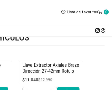
Lista de favoritos
0
HÍCULOS
o
Llave Extractor Axiales Brazo
-15% OFF
Dirección 27-42mm Rotulo
$11.040
$12.990
Cantidad
Comprar ahora