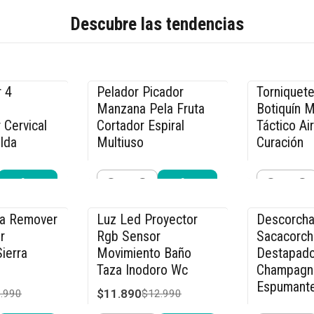
Descubre las tendencias
 4
Pelador Picador
Torniquete
-20% OFF
-17% OFF
Manzana Pela Fruta
Botiquín 
 Cervical
Cortador Espiral
Táctico Ai
lda
Multiuso
Curación
$23.990
$9.990
.990
$29.990
$11
Cantidad
Cantidad
r ahora
Comprar ahora
Compra
ca Remover
Luz Led Proyector
Descorcha
-8% OFF
-15% OFF
r
Rgb Sensor
Sacacorch
ierra
Movimiento Baño
Destapado
Taza Inodoro Wc
Champagn
Espumant
$11.890
.990
$12.990
$21.240
$2