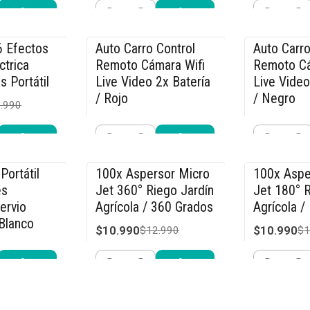
Cantidad
Cantidad
r ahora
Comprar ahora
Compra
6 Efectos
Auto Carro Control
Auto Carro
-36% OFF
-36% OFF
ctrica
Remoto Cámara Wifi
Remoto Cá
s Portátil
Live Video 2x Batería
Live Video
/ Rojo
/ Negro
.990
$31.990
$31.990
$49.990
$4
Cantidad
Cantidad
r ahora
Comprar ahora
Compra
Portátil
100x Aspersor Micro
100x Aspe
-15% OFF
-15% OFF
és
Jet 360° Riego Jardín
Jet 180° R
ervio
Agrícola / 360 Grados
Agrícola /
Blanco
$10.990
$10.990
$12.990
$1
.990
Cantidad
Cantidad
r ahora
Comprar ahora
Compra