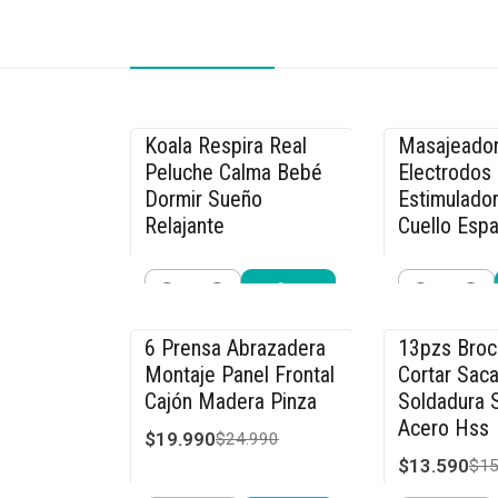
Koala Respira Real
Masajeador
-26% OFF
-33% OFF
Peluche Calma Bebé
Electrodos
Dormir Sueño
Estimulador
Relajante
Cuello Espa
$19.990
$26.990
$26.990
$39
Cantidad
Cantidad
Comprar ahora
Compra
6 Prensa Abrazadera
13pzs Bro
-20% OFF
-15% OFF
Montaje Panel Frontal
Cortar Saca
Cajón Madera Pinza
Soldadura S
Acero Hss
$19.990
$24.990
$13.590
$15